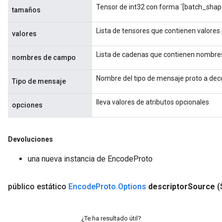
Tensor de int32 con forma `[batch_shape
tamaños
Lista de tensores que contienen valores
valores
Lista de cadenas que contienen nombre
nombres de campo
Nombre del tipo de mensaje proto a deco
Tipo de mensaje
lleva valores de atributos opcionales
opciones
rs
mParameters
rs
Devoluciones
Parameters
una nueva instancia de EncodeProto
rParameters
público estático
Encode
Proto
.
Options
descriptor
Source
(
Parameters
ters
arameters
¿Te ha resultado útil?
meters