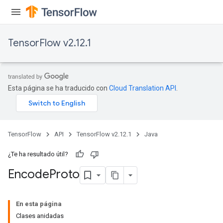
TensorFlow v2.12.1
Esta página se ha traducido con
Cloud Translation API
.
ryTensorBatch
dTensorBatch
TensorFlow
API
TensorFlow v2.12.1
Java
¿Te ha resultado útil?
Encode
Proto
En esta página
Clases anidadas