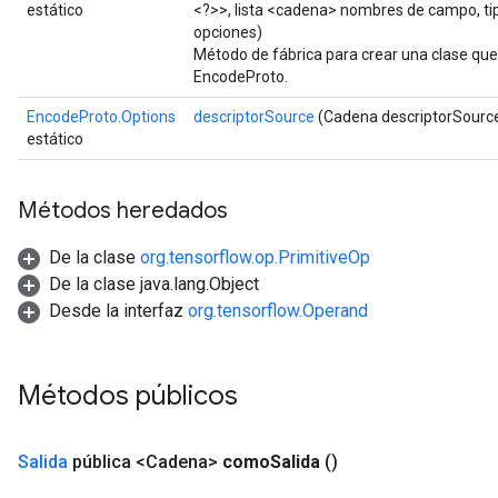
estático
<?>>, lista <cadena> nombres de campo, t
opciones)
Método de fábrica para crear una clase qu
EncodeProto.
EncodeProto.Options
descriptorSource
(Cadena descriptorSourc
estático
Métodos heredados
De la clase
org.tensorflow.op.PrimitiveOp
De la clase java.lang.Object
Desde la interfaz
org.tensorflow.Operand
Métodos públicos
Salida
pública <Cadena>
como
Salida
()