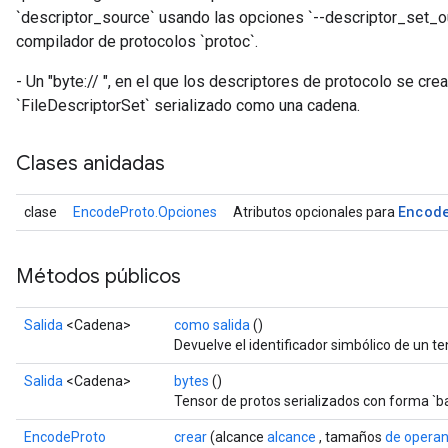
`descriptor_source` usando las opciones `--descriptor_set_out
compilador de protocolos `protoc`.
- Un "byte://
", en el que los descriptores de protocolo se crean
`FileDescriptorSet` serializado como una cadena.
Clases anidadas
Encod
clase
EncodeProto.Opciones
Atributos opcionales para
Métodos públicos
Salida
<Cadena>
como salida
()
Devuelve el identificador simbólico de un te
Salida
<Cadena>
bytes
()
Tensor de protos serializados con forma `b
EncodeProto
crear
(alcance
alcance
, tamaños
de opera