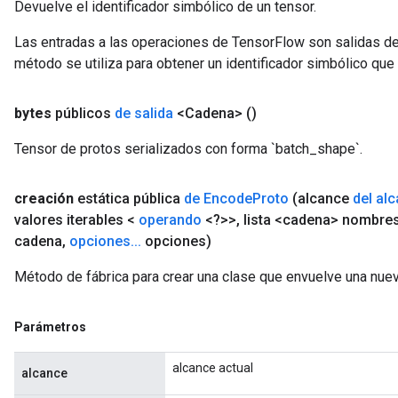
Devuelve el identificador simbólico de un tensor.
Las entradas a las operaciones de TensorFlow son salidas de
método se utiliza para obtener un identificador simbólico que 
bytes
públicos
de salida
<Cadena>
()
Tensor de protos serializados con forma `batch_shape`.
creación
estática pública
de Encode
Proto
(alcance
del al
valores iterables <
operando
<?>>
,
lista <cadena> nombre
cadena
,
opciones
.
.
.
opciones)
Método de fábrica para crear una clase que envuelve una nue
Parámetros
alcance actual
alcance