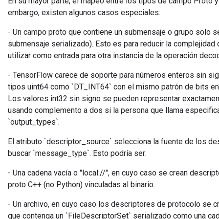
En su mayor parte, el mapeo entre los tipos de campo Proto y 
embargo, existen algunos casos especiales:
- Un campo proto que contiene un submensaje o grupo solo s
submensaje serializado). Esto es para reducir la complejidad 
utilizar como entrada para otra instancia de la operación deco
- TensorFlow carece de soporte para números enteros sin sig
tipos uint64 como `DT_INT64` con el mismo patrón de bits en
Los valores int32 sin signo se pueden representar exactamen
usando complemento a dos si la persona que llama especifica
`output_types`.
El atributo `descriptor_source` selecciona la fuente de los de
buscar `message_type`. Esto podría ser:
- Una cadena vacía o "local://", en cuyo caso se crean descrip
proto C++ (no Python) vinculadas al binario.
- Un archivo, en cuyo caso los descriptores de protocolo se cr
que contenga un `FileDescriptorSet` serializado como una ca