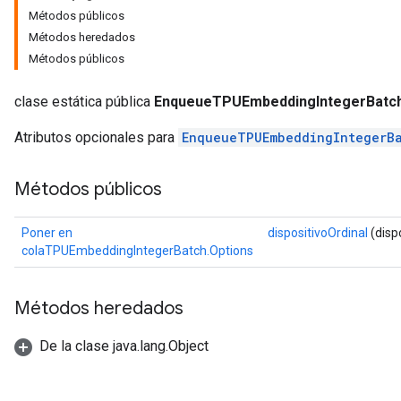
Métodos públicos
Batch
Métodos heredados
Métodos públicos
atch
clase estática pública
EnqueueTPUEmbeddingIntegerBatch
Atributos opcionales para
EnqueueTPUEmbeddingIntegerB
Métodos públicos
Poner en
dispositivoOrdinal
(dispo
colaTPUEmbeddingIntegerBatch.Options
Métodos heredados
De la clase java.lang.Object