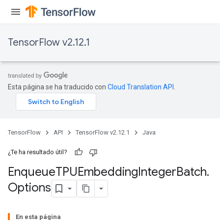
TensorFlow v2.12.1
ryTensorBatch
dTensorBatch
Esta página se ha traducido con
Cloud Translation API
.
TensorFlow
API
TensorFlow v2.12.1
Java
¿Te ha resultado útil?
Enqueue
TPUEmbedding
Integer
Batch
.
rBatch
Options
En esta página