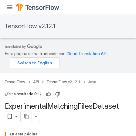
atch
TensorFlow v2.12.1
Esta página se ha traducido con
Cloud Translation API
.
TensorFlow
API
TensorFlow v2.12.1
Java
¿Te ha resultado útil?
Experimental
Matching
Files
Dataset
En esta página