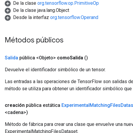
De la clase
org.tensorflow.op.PrimitiveOp
De la clase java.lang.Object
Desde la interfaz
org.tensorflow.Operand
Métodos públicos
Salida
pública <Objeto>
como
Salida
()
Devuelve el identificador simbólico de un tensor.
Las entradas a las operaciones de TensorFlow son salidas de
método se utiliza para obtener un identificador simbólico que 
creación
pública estática
Experimental
Matching
Files
Datas
<cadena>)
Método de fábrica para crear una clase que envuelve una nue
ExperimentalMatchingFilesDataset.