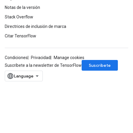
Notas de la versión
Stack Overflow
Directrices de inclusión de marca
rs
mParameters
Citar TensorFlow
rs
Parameters
Condiciones
Privacidad
Manage cookies
rParameters
Suscríbete
Suscríbete a la newsletter de TensorFlow
Parameters
ters
arameters
meters
rs
tDescentParameters