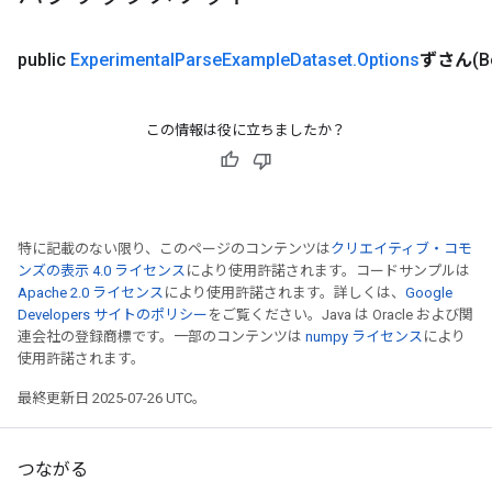
public
Experimental
Parse
Example
Dataset
.
Options
ずさん
(
この情報は役に立ちましたか？
特に記載のない限り、このページのコンテンツは
クリエイティブ・コモ
ンズの表示 4.0 ライセンス
により使用許諾されます。コードサンプルは
Apache 2.0 ライセンス
により使用許諾されます。詳しくは、
Google
Developers サイトのポリシー
をご覧ください。Java は Oracle および関
連会社の登録商標です。一部のコンテンツは
numpy ライセンス
により
使用許諾されます。
最終更新日 2025-07-26 UTC。
つながる