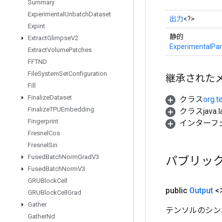
Summary
Experimental
Unbatch
Dataset
出力
<?>
Expint
静的
Extract
Glimpse
V2
ExperimentalPa
Extract
Volume
Patches
FFTND
File
System
Set
Configuration
継承された
Fill
Finalize
Dataset
クラス
org.t
Finalize
TPUEmbedding
クラスjava.l
Fingerprint
インターフ
Fresnel
Cos
Fresnel
Sin
Fused
Batch
Norm
Grad
V3
パブリッ
Fused
Batch
Norm
V3
GRUBlock
Cell
public
Output
<
GRUBlock
Cell
Grad
Gather
テンソルのシン
Gather
Nd