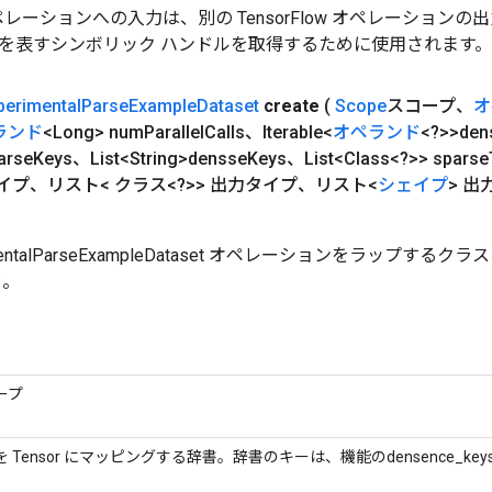
w オペレーションへの入力は、別の TensorFlow オペレーショ
を表すシンボリック ハンドルを取得するために使用されます。
perimental
Parse
Example
Dataset
create
(
Scope
スコープ、
オ
ランド
<Long> num
Parallel
Calls、Iterable<
オペランド
<?>>den
arse
Keys、List<String>densse
Keys、List<Class<?>> sparse
イプ、リスト< クラス<?>> 出力タイプ、リスト<
シェイプ
> 
imentalParseExampleDataset オペレーションをラップす
ド。
ープ
 Tensor にマッピングする辞書。辞書のキーは、機能のdensence_k