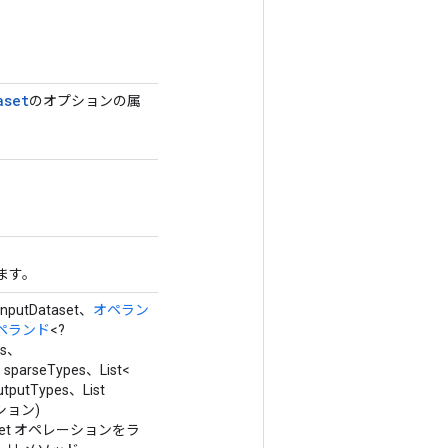
aset
のオプションの属
ます。
inputDataset、
オペラン
ペランド
<?
ys、
> sparseTypes、List<
tputTypes、List
ション)
ataset オペレーションをラ