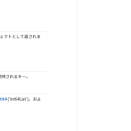
ブジェクトとして返されま
で期待されるキー。
t64
(`Int64List`)、およ