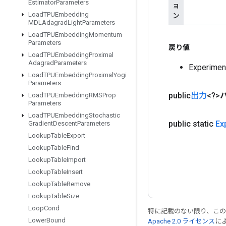
Estimator
Parameters
ョ
Load
TPUEmbedding
ン
MDLAdagrad
Light
Parameters
Load
TPUEmbedding
Momentum
Parameters
戻り値
Load
TPUEmbedding
Proximal
Adagrad
Parameters
Experim
Load
TPUEmbedding
Proximal
Yogi
Parameters
public
出力
<?>
Load
TPUEmbedding
RMSProp
Parameters
Load
TPUEmbedding
Stochastic
public static
Ex
Gradient
Descent
Parameters
Lookup
Table
Export
Lookup
Table
Find
Lookup
Table
Import
Lookup
Table
Insert
Lookup
Table
Remove
Lookup
Table
Size
Loop
Cond
特に記載のない限り、こ
Lower
Bound
Apache 2.0 ライセンス
に