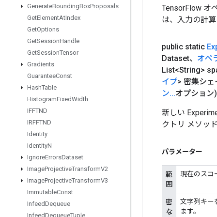
Generate
Bounding
Box
Proposals
TensorFlo
Get
Element
At
Index
は、入力の計算
Get
Options
Get
Session
Handle
public static
Ex
Get
Session
Tensor
Dataset、
オペ
Gradients
List<String> sp
Guarantee
Const
イプ
> 密集シェ
Hash
Table
ン
.
.
.
オプション)
Histogram
Fixed
Width
IFFTND
新しい Exper
IRFFTND
クトリ メソッ
Identity
Identity
N
パラメーター
Ignore
Errors
Dataset
Image
Projective
Transform
V2
現在のスコ
範
Image
Projective
Transform
V3
囲
Immutable
Const
文字列キーを
密
Infeed
Dequeue
ます。
な
Infeed
Dequeue
Tuple