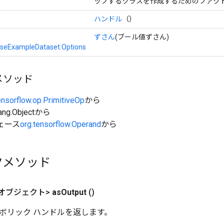
ップするクラスを作成するためのファクト
ハンドル
（）
ずさん
(ブール値ずさん)
rseExampleDataset.Options
メソッド
ensorflow.op.PrimitiveOp
から
ang.Objectから
ェース
org.tensorflow.Operand
から
クメソッド
オブジェクト>
as
Output
()
ボリック ハンドルを返します。