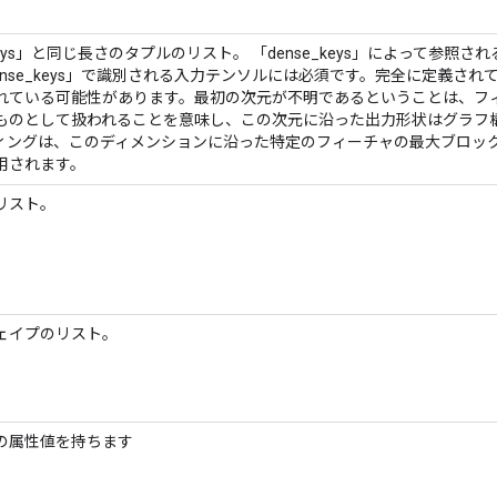
_keys」と同じ長さのタプルのリスト。 「dense_keys」によって参照
ense_keys」で識別される入力テンソルには必須です。完全に定義さ
れている可能性があります。最初の次元が不明であるということは、フ
ものとして扱われることを意味し、この次元に沿った出力形状はグラフ
ィングは、このディメンションに沿った特定のフィーチャの最大ブロッ
用されます。
リスト。
ェイプのリスト。
の属性値を持ちます