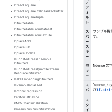
デ
Infeed
Enqueue
フ
Infeed
Enqueue
Prelinearized
Buffer
ォ
ル
Infeed
Enqueue
Tuple
ト
Initialize
Table
Initialize
Table
From
Dataset
サンプル機能
ス
Initialize
Table
From
Text
File
す。
パ
Inplace
Add
ー
ス
Inplace
Sub
キ
Inplace
Update
ー
Is
Boosted
Trees
Ensemble
Initialized
Ndense
密
Is
Boosted
Trees
Quantile
Stream
キ
Resource
Initialized
ー
Is
TPUEmbedding
Initialized
`sparse_
ス
Is
Variable
Initialized
tf.stri
び
パ
Isotonic
Regression
ー
Iterator
Get
Device
ス
KMC2Chain
Initialization
タ
Kmeans
Plus
Plus
Initialization
イ