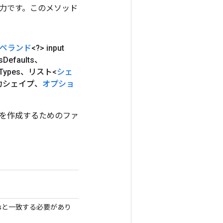
ンの出力です。このメソッド
ペランド
<?> input
s
Defaults、
Types、リスト<
シェ
出力シェイプ、
オプショ
るクラスを作成するためのファ
eysと一致する必要があり