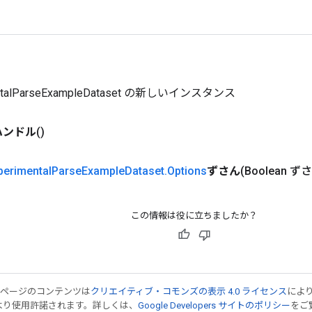
entalParseExampleDataset の新しいインスタンス
ハンドル
()
perimental
Parse
Example
Dataset
.
Options
ずさん
(Boolean ず
この情報は役に立ちましたか？
のページのコンテンツは
クリエイティブ・コモンズの表示 4.0 ライセンス
によ
より使用許諾されます。詳しくは、
Google Developers サイトのポリシー
をご覧