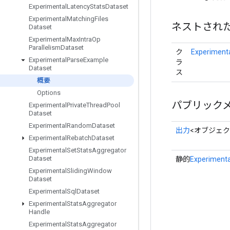
Experimental
Latency
Stats
Dataset
Experimental
Matching
Files
ネストされ
Dataset
Experimental
Max
Intra
Op
Parallelism
Dataset
ク
Experiment
Experimental
Parse
Example
ラ
Dataset
ス
概要
Options
パブリック
Experimental
Private
Thread
Pool
Dataset
Experimental
Random
Dataset
出力
<オブジェク
Experimental
Rebatch
Dataset
Experimental
Set
Stats
Aggregator
Dataset
静的
Experiment
Experimental
Sliding
Window
Dataset
Experimental
Sql
Dataset
Experimental
Stats
Aggregator
Handle
Experimental
Stats
Aggregator