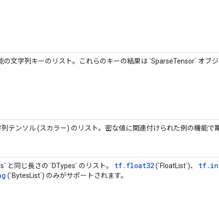
の文字列キーのリスト。これらのキーの結果は `SparseTensor` オ
 文字列テンソル (スカラー) のリスト。密な値に関連付けられた例の機能
tf.float32
tf.in
keys` と同じ長さの `DTypes` のリスト。
(`FloatList`)、
ng
(`BytesList`) のみがサポートされます。