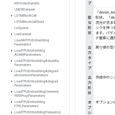
プ
Kth
Order
Statistic
LMDBDataset
「dense
LSTMBlock
Cell
密
形状。 「d
LSTMBlock
Cell
Grad
な
次元が含ま
形
ックを持つ
Lin
Space
状
ます。パデ
List
Dataset
チ要素に適
Load
All
TPUEmbedding
Parameters
戻り値の型
出
Load
TPUEmbedding
力
ADAMParameters
タ
Load
TPUEmbedding
Adadelta
イ
Parameters
プ
Load
TPUEmbedding
Adagrad
Momentum
Parameters
作成中のシ
出
Load
TPUEmbedding
Adagrad
力
Parameters
形
Load
TPUEmbedding
Centered
状
RMSProp
Parameters
Load
TPUEmbedding
オプション
オ
FTRLParameters
プ
Load
TPUEmbedding
Frequency
シ