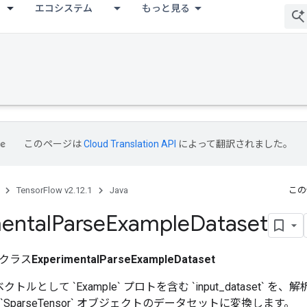
エコシステム
もっと見る
このページは
Cloud Translation API
によって翻訳されました。
TensorFlow v2.12.1
Java
この
ental
Parse
Example
Dataset
クラス
ExperimentalParseExampleDataset
のベクトルとして `Example` プロトを含む `input_dataset`
たは `SparseTensor` オブジェクトのデータセットに変換します。