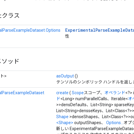
たクラス
Experimental
Parse
Example
Dat
alParseExampleDataset.Options
性
メソッド
ト>
asOutput
()
テンソルのシンボリック ハンドルを返し
alParseExampleDataset
create
(
Scope
スコープ、
オペランド
<?> 
ド
<Long> numParallelCalls、Iterable<
オ
>>densDefaults、List<String> sparseKe
List<String>densseKeys、List<Class<?>
Shape
>denseShapes、List<Class<?>>ou
<Shape>
outputShapes、
Options...
オプ
新しい ExperimentalParseExampleD