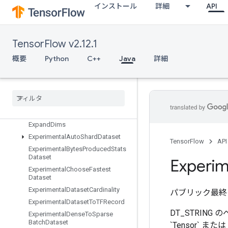
EnqueueTPUEmbeddingIntegerBatch
インストール
詳細
API
EnqueueTPUEmbeddingRaggedTensorBatch
EnqueueTPUEmbeddingSparseBatch
EnqueueTPUEmbeddingSparseTensorBatch
TensorFlow v2.12.1
EnsureShape
概要
Python
C++
Java
詳細
Enter
Erfinv
Euclidean
Norm
Execute
TPUEmbedding
Partitioner
Exit
Expand
Dims
Experimental
Auto
Shard
Dataset
TensorFlow
API
Experimental
Bytes
Produced
Stats
Dataset
Experim
Experimental
Choose
Fastest
Dataset
Experimental
Dataset
Cardinality
パブリック最終
Experimental
Dataset
To
TFRecord
DT_STRING 
Experimental
Dense
To
Sparse
Batch
Dataset
`Tensor` ま