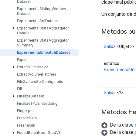
clase final públ
Dataset
Experimental
Sliding
Window
Un conjunto de 
Dataset
Experimental
Sql
Dataset
Experimental
Stats
Aggregator
Métodos púb
Handle
Experimental
Stats
Aggregator
Summary
Salida
<Objeto>
Experimental
Unbatch
Dataset
Expint
estático
Extract
Glimpse
V2
ExperimentalUn
Extract
Volume
Patches
File
System
Set
Configuration
Fill
Salida
<?>
Finalize
Dataset
Finalize
TPUEmbedding
Métodos He
Fingerprint
Fresnel
Cos
De la clase
Fresnel
Sin
De la clase 
Fused
Batch
Norm
Grad
V3