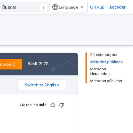
/
GitHub
Acceder
En esta página
Métodos públicos
WiML 2023.
imposio
Métodos
Heredados
Métodos públicos
¿Te resultó útil?