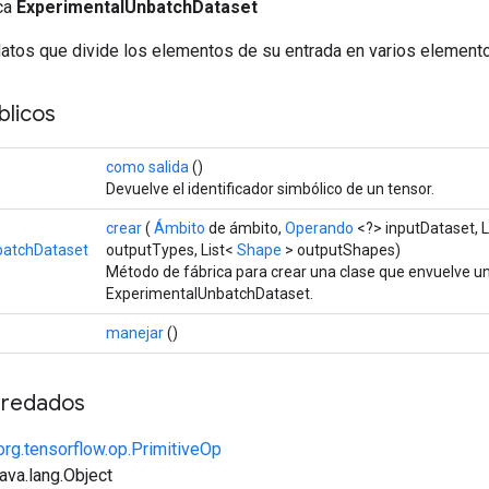
ica
ExperimentalUnbatchDataset
datos que divide los elementos de su entrada en varios element
licos
como salida
()
Devuelve el identificador simbólico de un tensor.
crear
(
Ámbito
de ámbito,
Operando
<?> inputDataset, 
batchDataset
outputTypes, List<
Shape
> outputShapes)
Método de fábrica para crear una clase que envuelve u
ExperimentalUnbatchDataset.
manejar
()
redados
org.tensorflow.op.PrimitiveOp
java.lang.Object