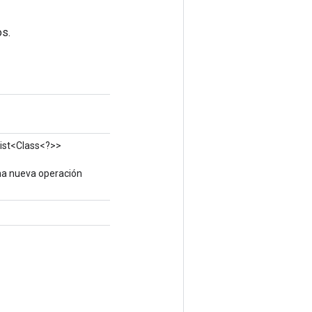
os.
List<Class<?>>
na nueva operación