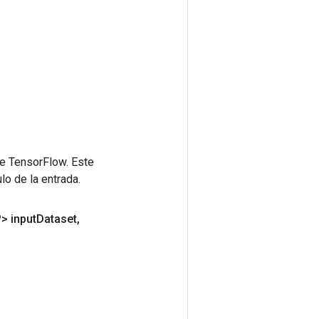
de TensorFlow. Este
lo de la entrada.
> input
Dataset
,