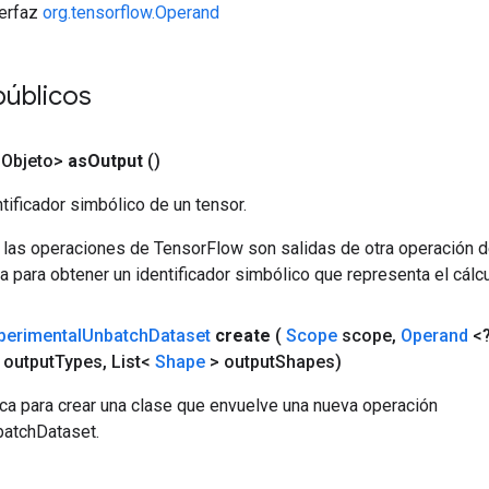
terfaz
org.tensorflow.Operand
públicos
<Objeto>
as
Output
()
tificador simbólico de un tensor.
 las operaciones de TensorFlow son salidas de otra operación 
a para obtener un identificador simbólico que representa el cálcu
perimental
Unbatch
Dataset
create
(
Scope
scope
,
Operand
<?
 output
Types
,
List<
Shape
> output
Shapes)
ca para crear una clase que envuelve una nueva operación
atchDataset.