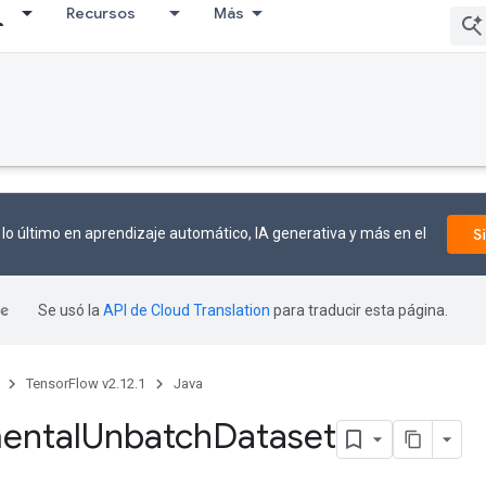
Recursos
Más
lo último en aprendizaje automático, IA generativa y más en el
S
Se usó la
API de Cloud Translation
para traducir esta página.
TensorFlow v2.12.1
Java
ental
Unbatch
Dataset