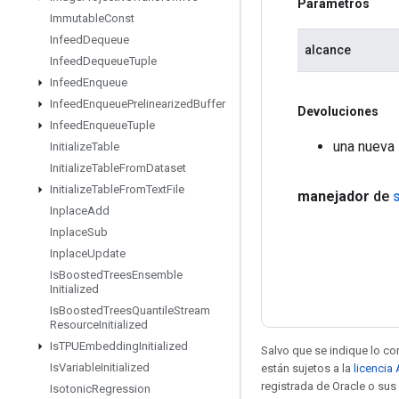
Parámetros
Immutable
Const
Infeed
Dequeue
alcance
Infeed
Dequeue
Tuple
Infeed
Enqueue
Infeed
Enqueue
Prelinearized
Buffer
Devoluciones
Infeed
Enqueue
Tuple
una nueva
Initialize
Table
Initialize
Table
From
Dataset
Initialize
Table
From
Text
File
manejador
de
Inplace
Add
Inplace
Sub
Inplace
Update
Is
Boosted
Trees
Ensemble
Initialized
Is
Boosted
Trees
Quantile
Stream
Resource
Initialized
Is
TPUEmbedding
Initialized
Salvo que se indique lo con
Is
Variable
Initialized
están sujetos a la
licencia
registrada de Oracle o sus 
Isotonic
Regression