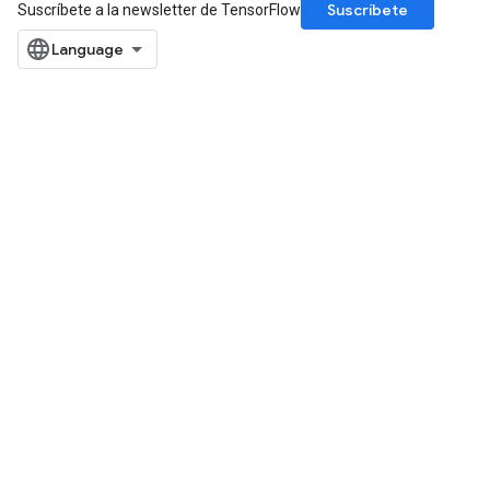
Suscríbete
Suscríbete a la newsletter de TensorFlow
ize
Requantize
ize
AndReluAndRequantize
u
uAndRequantize
AndRelu
AndReluAndRequantize
ize
Requantize