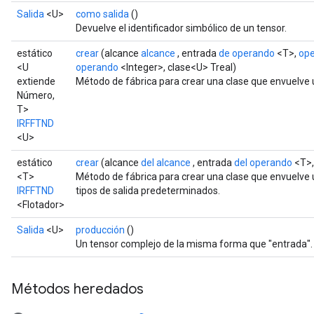
Salida
<U>
como salida
()
Devuelve el identificador simbólico de un tensor.
estático
crear
(alcance
alcance
, entrada
de operando
<T>,
op
<U
operando
<Integer>, clase<U> Treal)
extiende
Método de fábrica para crear una clase que envuelve
Número,
T>
IRFFTND
<U>
estático
crear
(alcance
del alcance
, entrada
del operando
<T>,
<T>
Método de fábrica para crear una clase que envuelve
IRFFTND
tipos de salida predeterminados.
<Flotador>
Salida
<U>
producción
()
Un tensor complejo de la misma forma que "entrada".
Métodos heredados
rs
mParameters