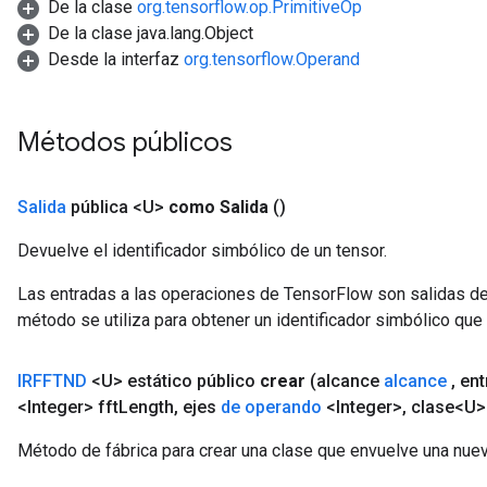
De la clase
org.tensorflow.op.PrimitiveOp
rs
De la clase java.lang.Object
Parameters
Desde la interfaz
org.tensorflow.Operand
rParameters
Parameters
Métodos públicos
ters
arameters
meters
Salida
pública <U>
como Salida
()
rs
Devuelve el identificador simbólico de un tensor.
tDescentParameters
Las entradas a las operaciones de TensorFlow son salidas de
método se utiliza para obtener un identificador simbólico que 
IRFFTND
<U> estático público
crear
(alcance
alcance
,
ent
<Integer> fft
Length
,
ejes
de operando
<Integer>
,
clase<U> 
Método de fábrica para crear una clase que envuelve una nue