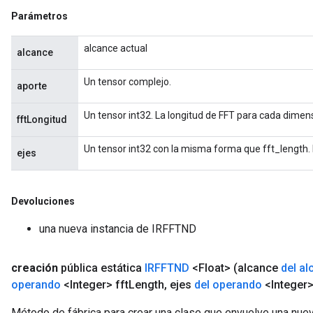
Parámetros
alcance actual
alcance
Un tensor complejo.
aporte
Un tensor int32. La longitud de FFT para cada dimen
fftLongitud
Un tensor int32 con la misma forma que fft_length. E
ejes
Devoluciones
una nueva instancia de IRFFTND
creación
pública estática
IRFFTND
<Float>
(alcance
del al
operando
<Integer> fft
Length
,
ejes
del operando
<Integer>
Método de fábrica para crear una clase que envuelve una nue