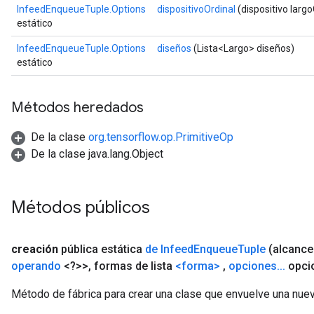
InfeedEnqueueTuple.Options
dispositivoOrdinal
(dispositivo largo
estático
InfeedEnqueueTuple.Options
diseños
(Lista<Largo> diseños)
estático
Métodos heredados
rs
De la clase
org.tensorflow.op.PrimitiveOp
mParameters
De la clase java.lang.Object
rs
Parameters
Métodos públicos
rParameters
Parameters
ters
creación
pública estática
de Infeed
Enqueue
Tuple
(alcanc
arameters
operando
<?>>
,
formas de lista
<forma>
,
opciones
.
.
.
opci
meters
rs
Método de fábrica para crear una clase que envuelve una nue
tDescentParameters