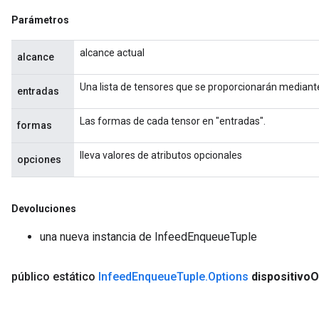
Parámetros
alcance actual
alcance
Una lista de tensores que se proporcionarán mediant
entradas
Las formas de cada tensor en "entradas".
formas
lleva valores de atributos opcionales
opciones
Devoluciones
una nueva instancia de InfeedEnqueueTuple
público estático
Infeed
Enqueue
Tuple
.
Options
dispositivo
O