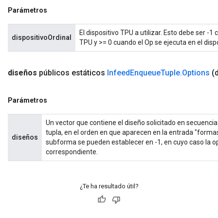
Parámetros
El dispositivo TPU a utilizar. Esto debe ser -1
dispositivoOrdinal
TPU y >= 0 cuando el Op se ejecuta en el disp
diseños
públicos estáticos
Infeed
Enqueue
Tuple
.
Options
(
Parámetros
Un vector que contiene el diseño solicitado en secuenc
tupla, en el orden en que aparecen en la entrada "forma
diseños
subforma se pueden establecer en -1, en cuyo caso la op
correspondiente.
¿Te ha resultado útil?