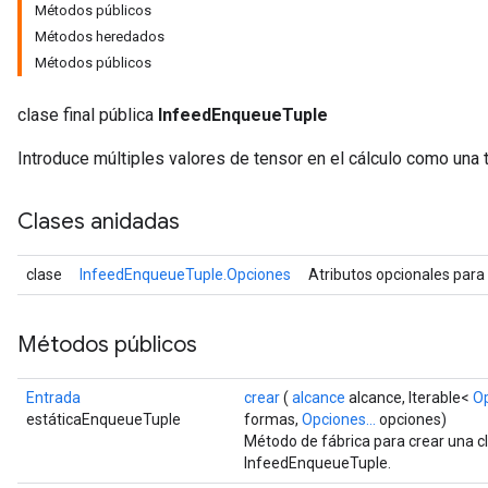
Métodos públicos
Métodos heredados
Métodos públicos
clase final pública
InfeedEnqueueTuple
Introduce múltiples valores de tensor en el cálculo como una 
Clases anidadas
clase
InfeedEnqueueTuple.Opciones
Atributos opcionales para
Métodos públicos
Entrada
crear
(
alcance
alcance, Iterable<
O
estáticaEnqueueTuple
formas,
Opciones...
opciones)
Método de fábrica para crear una 
InfeedEnqueueTuple.