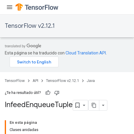
TensorFlow v2.12.1
Esta página se ha traducido con
Cloud Translation API
.
TensorFlow
API
TensorFlow v2.12.1
Java
¿Te ha resultado útil?
Infeed
Enqueue
Tuple
En esta página
Clases anidadas