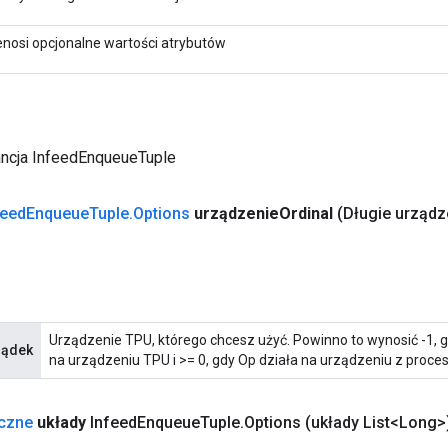
enosi opcjonalne wartości atrybutów
ancja InfeedEnqueueTuple
feed
Enqueue
Tuple
.
Options
urządzenie
Ordinal
(Długie urządz
Urządzenie TPU, którego chcesz użyć. Powinno to wynosić -1, 
ządek
na urządzeniu TPU i >= 0, gdy Op działa na urządzeniu z proce
yczne
układy
Infeed
Enqueue
Tuple
.
Options
(układy List<Long>