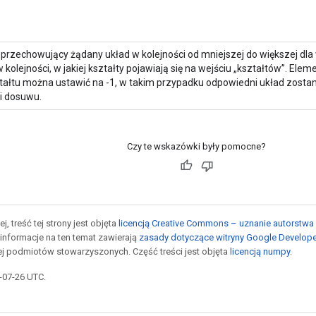
przechowujący żądany układ w kolejności od mniejszej do większej dla
 w kolejności, w jakiej kształty pojawiają się na wejściu „kształtów”. Elem
ałtu można ustawić na -1, w takim przypadku odpowiedni układ zostan
i dosuwu.
Czy te wskazówki były pomocne?
j, treść tej strony jest objęta
licencją Creative Commons – uznanie autorstwa 
informacje na ten temat zawierają
zasady dotyczące witryny Google Develop
jej podmiotów stowarzyszonych. Część treści jest objęta
licencją numpy
.
5-07-26 UTC.