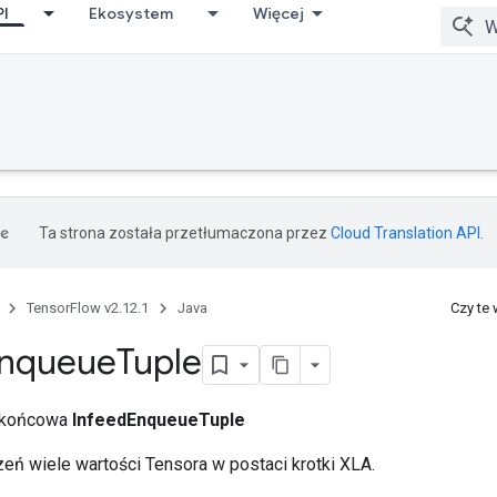
PI
Ekosystem
Więcej
Ta strona została przetłumaczona przez
Cloud Translation API
.
TensorFlow v2.12.1
Java
Czy te
nqueue
Tuple
a końcowa
InfeedEnqueueTuple
zeń wiele wartości Tensora w postaci krotki XLA.