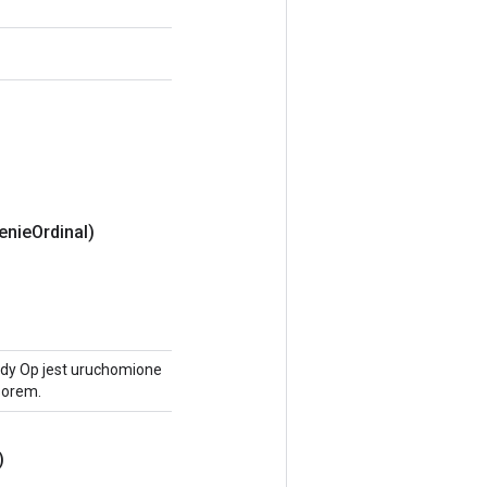
enie
Ordinal)
gdy Op jest uruchomione
sorem.
)