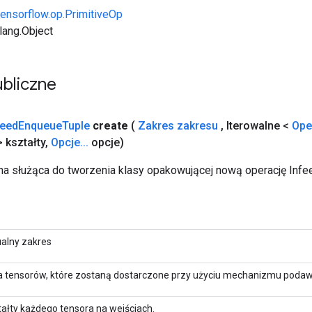
tensorflow.op.PrimitiveOp
.lang.Object
bliczne
feed
Enqueue
Tuple
create
(
Zakres zakresu
,
Iterowalne <
Ope
 kształty
,
Opcje
.
.
.
opcje)
a służąca do tworzenia klasy opakowującej nową operację Inf
ualny zakres
ta tensorów, które zostaną dostarczone przy użyciu mechanizmu podaw
tałty każdego tensora na wejściach.