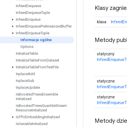
Infeed
Dequeue
Klasy zagni
Infeed
Dequeue
Tuple
Infeed
Enqueue
klasa
InfeedEn
Infeed
Enqueue
Prelinearized
Buffer
Infeed
Enqueue
Tuple
Metody publ
Informacje ogólne
Options
Initialize
Table
statyczny
InfeedEnqueueT
Initialize
Table
From
Dataset
Initialize
Table
From
Text
File
Inplace
Add
Inplace
Sub
statyczne
InfeedEnqueueT
Inplace
Update
Is
Boosted
Trees
Ensemble
statyczne
Initialized
InfeedEnqueueT
Is
Boosted
Trees
Quantile
Stream
Resource
Initialized
Is
TPUEmbedding
Initialized
Metody dzi
Is
Variable
Initialized