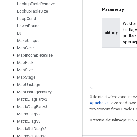
Lookup
Table
Remove
Parametry
Lookup
Table
Size
Loop
Cond
Wektor 
Lower
Bound
krotki,
układy
Lu
podkszt
Make
Unique
operacj
Map
Clear
Map
Incomplete
Size
Map
Peek
Map
Size
Map
Stage
Map
Unstage
Map
Unstage
No
Key
O ile nie stwierdzono inacze
Matrix
Diag
Part
V2
Apache 2.0
. Szczegółowe 
Matrix
Diag
Part
V3
towarowym firmy Oracle i 
Matrix
Diag
V2
Ostatnia aktualizacja: 202
Matrix
Diag
V3
Matrix
Set
Diag
V2
Matrix
Set
Diag
V3