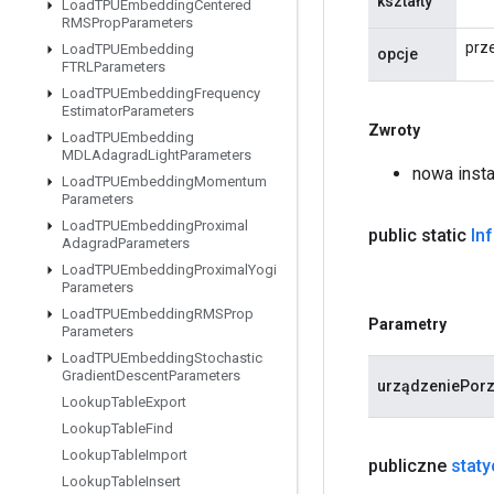
kształty
Load
TPUEmbedding
Centered
RMSProp
Parameters
prz
Load
TPUEmbedding
opcje
FTRLParameters
Load
TPUEmbedding
Frequency
Estimator
Parameters
Zwroty
Load
TPUEmbedding
MDLAdagrad
Light
Parameters
nowa inst
Load
TPUEmbedding
Momentum
Parameters
Load
TPUEmbedding
Proximal
public static
In
Adagrad
Parameters
Load
TPUEmbedding
Proximal
Yogi
Parameters
Load
TPUEmbedding
RMSProp
Parametry
Parameters
Load
TPUEmbedding
Stochastic
Gradient
Descent
Parameters
urządzeniePor
Lookup
Table
Export
Lookup
Table
Find
Lookup
Table
Import
publiczne
stat
Lookup
Table
Insert