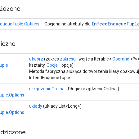
eżdżone
Infeed
Enqueue
Tupl
queueTuple.Options
Opcjonalne atrybuty dla
iczne
utwórz
(zakres
zakresu
, wejścia Iterable<
Operand
<?>>
uple
kształty,
Opcje...
opcje)
Metoda fabryczna służąca do tworzenia klasy opakowuj
InfeedEnqueueTuple.
urządzenieOrdinal
(Długie urządzenieOrdinal)
uple.Options
układy
(układy List<Long>)
uple.Options
edziczone