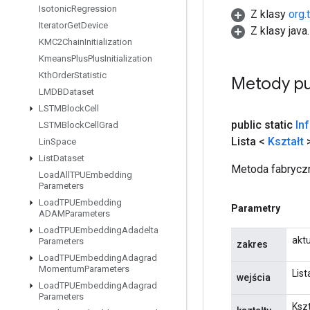
Isotonic
Regression
Z klasy
org.
Iterator
Get
Device
Z klasy java
KMC2Chain
Initialization
Kmeans
Plus
Plus
Initialization
Kth
Order
Statistic
Metody pu
LMDBDataset
LSTMBlock
Cell
public static
In
LSTMBlock
Cell
Grad
Lista <
Kształt
>
Lin
Space
List
Dataset
Metoda fabryczn
Load
All
TPUEmbedding
Parameters
Load
TPUEmbedding
Parametry
ADAMParameters
Load
TPUEmbedding
Adadelta
akt
Parameters
zakres
Load
TPUEmbedding
Adagrad
Momentum
Parameters
Lis
wejścia
Load
TPUEmbedding
Adagrad
Parameters
Ksz