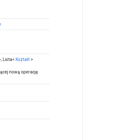
e
, Lista<
Kształt
>
ącej nową operację