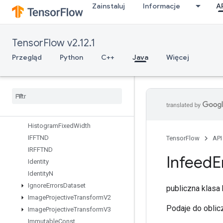
Zainstaluj
Informacje
A
Gather
GatherNd
GenerateBoundingBoxProposals
TensorFlow v2.12.1
GetElementAtIndex
GetOptions
Przegląd
Python
C++
Java
Więcej
GetSessionHandle
Get
Session
Tensor
Gradients
Guarantee
Const
Hash
Table
Histogram
Fixed
Width
IFFTND
TensorFlow
API
IRFFTND
Infeed
E
Identity
Identity
N
Ignore
Errors
Dataset
publiczna klas
Image
Projective
Transform
V2
Podaje do oblic
Image
Projective
Transform
V3
Immutable
Const