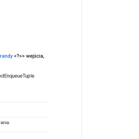
randy
<?>> wejścia
,
eedEnqueueTuple.
ania.