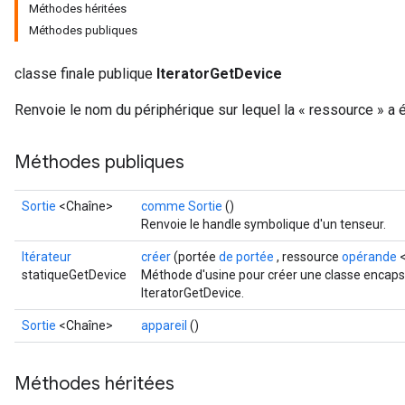
Méthodes héritées
Méthodes publiques
classe finale publique
IteratorGetDevice
Renvoie le nom du périphérique sur lequel la « ressource » a 
Méthodes publiques
Sortie
<Chaîne>
comme Sortie
()
Renvoie le handle symbolique d'un tenseur.
rs
Itérateur
créer
(portée
de portée
, ressource
opérande
<
mParameters
statiqueGetDevice
Méthode d'usine pour créer une classe encaps
IteratorGetDevice.
rs
Parameters
Sortie
<Chaîne>
appareil
()
rParameters
Méthodes héritées
Parameters
ters