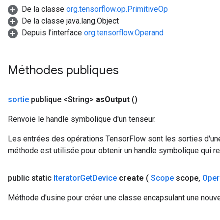
De la classe
org.tensorflow.op.PrimitiveOp
arameters
De la classe java.lang.Object
meters
Depuis l'interface
org.tensorflow.Operand
rs
tDescentParameters
Méthodes publiques
sortie
publique <String>
as
Output
()
Renvoie le handle symbolique d'un tenseur.
Les entrées des opérations TensorFlow sont les sorties d'une
méthode est utilisée pour obtenir un handle symbolique qui rep
public static
Iterator
Get
Device
create
(
Scope
scope
,
Oper
Méthode d'usine pour créer une classe encapsulant une nouvel