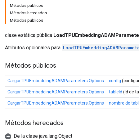
Métodos públicos
rs
Métodos heredados
mParameters
Métodos públicos
rs
Parameters
clase estática pública
LoadTPUEmbeddingADAMParameter
rParameters
Atributos opcionales para
LoadTPUEmbeddingADAMParamet
Parameters
ters
Métodos públicos
arameters
meters
CargarTPUEmbeddingADAMParameters.Options
config
(configu
rs
tDescentParameters
CargarTPUEmbeddingADAMParameters.Options
tableId
(Id de ta
CargarTPUEmbeddingADAMParameters.Options
nombre de tab
Métodos heredados
De la clase java.lang.Object