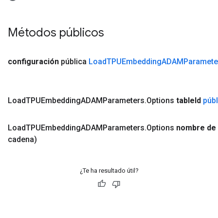
Métodos públicos
configuración
pública
Load
TPUEmbedding
ADAMParamete
Load
TPUEmbedding
ADAMParameters
.
Options
table
Id
públ
Load
TPUEmbedding
ADAMParameters
.
Options
nombre de 
cadena)
¿Te ha resultado útil?