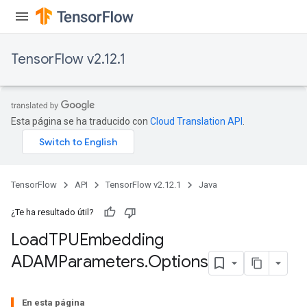
TensorFlow v2.12.1
Esta página se ha traducido con
Cloud Translation API
.
TensorFlow
API
TensorFlow v2.12.1
Java
¿Te ha resultado útil?
Load
TPUEmbedding
ADAMParameters
.
Options
En esta página