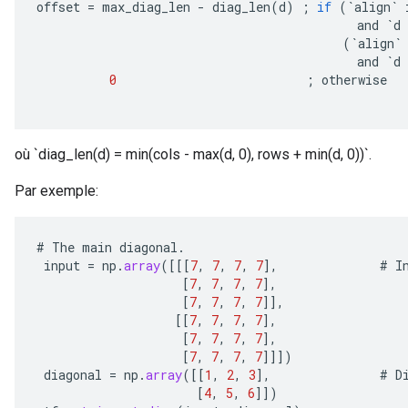
offset
=
max_diag_len
-
diag_len
(
d
)
;
if
(
`
align
`
and
`
d
(
`
align
`
and
`
d
0
;
otherwise
où `diag_len(d) = min(cols - max(d, 0), rows + min(d, 0))`.
Par exemple:
#
The
main
diagonal
.
input
=
np
.
array
(
[[[
7
,
7
,
7
,
7
]
,
#
I
[
7
,
7
,
7
,
7
]
,
[
7
,
7
,
7
,
7
]]
,
[[
7
,
7
,
7
,
7
]
,
[
7
,
7
,
7
,
7
]
,
[
7
,
7
,
7
,
7
]]]
)
diagonal
=
np
.
array
(
[[
1
,
2
,
3
]
,
#
D
[
4
,
5
,
6
]]
)