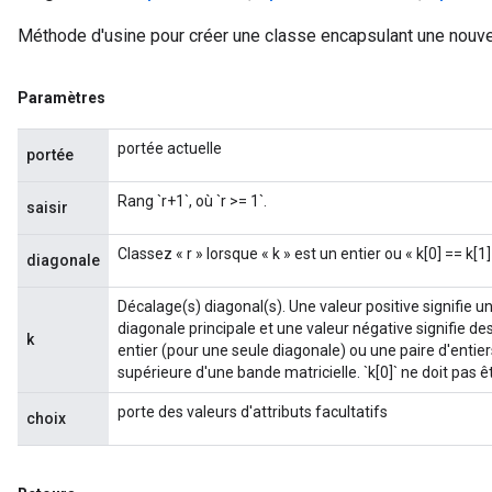
Méthode d'usine pour créer une classe encapsulant une nouve
m
Paramètres
portée actuelle
portée
rs
Rang `r+1`, où `r >= 1`.
saisir
eters
ntumParameters
Classez « r » lorsque « k » est un entier ou « k[0] == k[1] »
diagonale
ters
ropParameters
Décalage(s) diagonal(s). Une valeur positive signifie u
s
diagonale principale et une valeur négative signifie de
k
atorParameters
entier (pour une seule diagonale) ou une paire d'entier
ghtParameters
supérieure d'une bande matricielle. `k[0]` ne doit pas êt
meters
porte des valeurs d'attributs facultatifs
choix
adParameters
rameters
eters