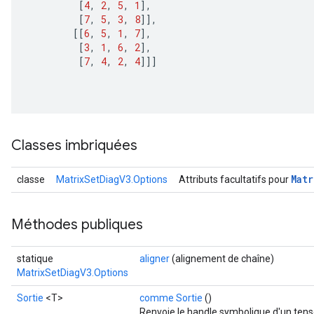
[
4
,
2
,
5
,
1
]
,
[
7
,
5
,
3
,
8
]]
,
[[
6
,
5
,
1
,
7
]
,
[
3
,
1
,
6
,
2
]
,
[
7
,
4
,
2
,
4
]]]
Classes imbriquées
Matr
classe
MatrixSetDiagV3.Options
Attributs facultatifs pour
Méthodes publiques
statique
aligner
(alignement de chaîne)
MatrixSetDiagV3.Options
Sortie
<T>
comme Sortie
()
Renvoie le handle symbolique d'un tens