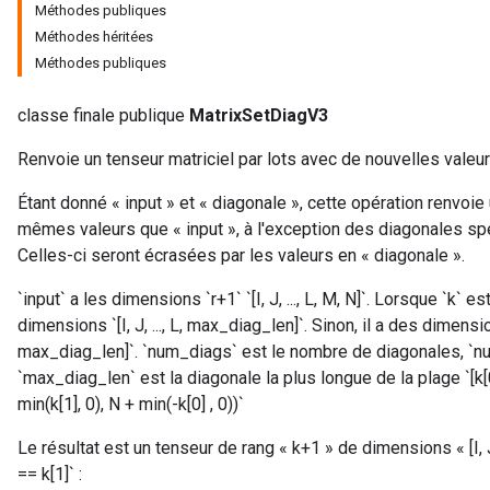
Méthodes publiques
Méthodes héritées
Méthodes publiques
classe finale publique
MatrixSetDiagV3
Renvoie un tenseur matriciel par lots avec de nouvelles valeur
Étant donné « input » et « diagonale », cette opération renvoi
mêmes valeurs que « input », à l'exception des diagonales spé
Celles-ci seront écrasées par les valeurs en « diagonale ».
`input` a les dimensions `r+1` `[I, J, ..., L, M, N]`. Lorsque `k` es
dimensions `[I, J, ..., L, max_diag_len]`. Sinon, il a des dimension
max_diag_len]`. `num_diags` est le nombre de diagonales, `num
`max_diag_len` est la diagonale la plus longue de la plage `[k[
min(k[1], 0), N + min(-k[0] , 0))`
Le résultat est un tenseur de rang « k+1 » de dimensions « [I, J, .
== k[1]` :