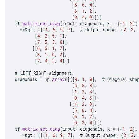
AndRelu
[
5
,
6
,
4
]
,
AndReluAndRequantize
[
6
,
1
,
2
]
,
[
3
,
4
,
0
]]]
)
tf
.
matrix_set_diag
(
input
,
diagonals
,
k
=
(
-
1
,
2
))
ize
==
&
gt
;
[[[
1
,
6
,
9
,
7
]
,
#
Output
shape
:
(
2
,
3
,
[
4
,
2
,
5
,
1
]
,
Requantize
[
7
,
5
,
3
,
8
]]
,
ize
[[
6
,
5
,
1
,
7
]
,
[
3
,
1
,
6
,
2
]
,
[
7
,
4
,
2
,
4
]]]
#
LEFT_RIGHT
alignment
.
diagonals
=
np
.
array
(
[[[
9
,
1
,
0
]
,
#
Diagonal
sha
[
6
,
5
,
8
]
,
[
1
,
2
,
3
]
,
[
0
,
4
,
5
]]
,
[[
1
,
2
,
0
]
,
[
5
,
6
,
4
]
,
[
6
,
1
,
2
]
,
[
0
,
3
,
4
]]]
)
tf
.
matrix_set_diag
(
input
,
diagonals
,
k
=
(
-
1
,
2
),
==
&
gt
;
[[[
1
,
6
,
9
,
7
]
,
#
Output
shape
:
(
2
,
3
,