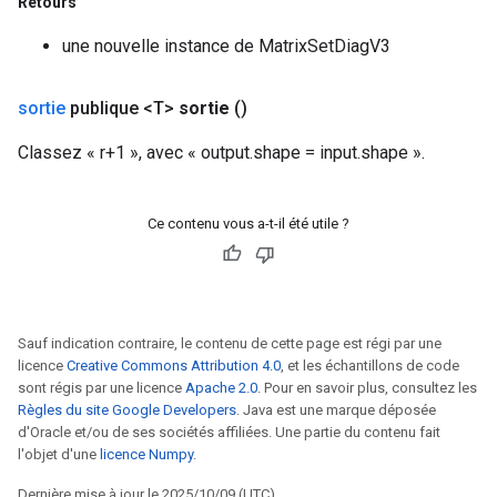
Retours
ientDescentParameters
une nouvelle instance de MatrixSetDiagV3
sortie
publique <T>
sortie
()
Classez « r+1 », avec « output.shape = input.shape ».
Ce contenu vous a-t-il été utile ?
Sauf indication contraire, le contenu de cette page est régi par une
licence
Creative Commons Attribution 4.0
, et les échantillons de code
sont régis par une licence
Apache 2.0
. Pour en savoir plus, consultez les
Règles du site Google Developers
. Java est une marque déposée
d'Oracle et/ou de ses sociétés affiliées. Une partie du contenu fait
l'objet d'une
licence Numpy
.
Dernière mise à jour le 2025/10/09 (UTC).