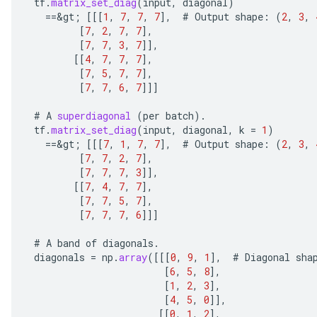
tf
.
matrix_set_diag
(
input
,
diagonal
)
==
&
gt
;
[[[
1
,
7
,
7
,
7
]
,
#
Output
shape
:
(
2
,
3
,
[
7
,
2
,
7
,
7
]
,
[
7
,
7
,
3
,
7
]]
,
[[
4
,
7
,
7
,
7
]
,
[
7
,
5
,
7
,
7
]
,
[
7
,
7
,
6
,
7
]]]
#
A
superdiagonal
(
per
batch
).
ize
tf
.
matrix_set_diag
(
input
,
diagonal
,
k
=
1
)
==
&
gt
;
[[[
7
,
1
,
7
,
7
]
,
#
Output
shape
:
(
2
,
3
,
[
7
,
7
,
2
,
7
]
,
[
7
,
7
,
7
,
3
]]
,
[[
7
,
4
,
7
,
7
]
,
[
7
,
7
,
5
,
7
]
,
Requantize
[
7
,
7
,
7
,
6
]]]
ize
AndReluAndRequantize
#
A
band
of
diagonals
.
u
diagonals
=
np
.
array
(
[[[
0
,
9
,
1
]
,
#
Diagonal
sha
[
6
,
5
,
8
]
,
uAndRequantize
[
1
,
2
,
3
]
,
[
4
,
5
,
0
]]
,
[[
0
,
1
,
2
]
,