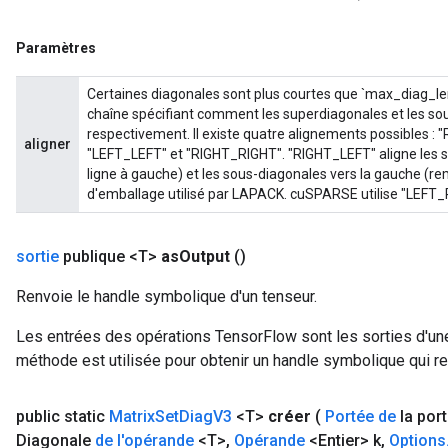
Paramètres
Certaines diagonales sont plus courtes que `max_diag_len`
chaîne spécifiant comment les superdiagonales et les sou
respectivement. Il existe quatre alignements possibles :
aligner
"LEFT_LEFT" et "RIGHT_RIGHT". "RIGHT_LEFT" aligne les su
ligne à gauche) et les sous-diagonales vers la gauche (remp
d'emballage utilisé par LAPACK. cuSPARSE utilise "LEFT_R
sortie
publique <T>
as
Output
()
Renvoie le handle symbolique d'un tenseur.
Les entrées des opérations TensorFlow sont les sorties d'une
méthode est utilisée pour obtenir un handle symbolique qui rep
public static
Matrix
Set
Diag
V3
<T>
créer
(
Portée de
la por
Diagonale
de l'opérande
<T>
,
Opérande
<Entier> k
,
Options