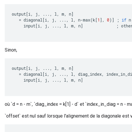
output
[
i
,
j
,
...,
l
,
m
,
n
]
=
diagonal
[
i
,
j
,
...,
l
,
n
-
max
(
k
[
1
]
,
0
)
]
;
if
n
input
[
i
,
j
,
...,
l
,
m
,
n
]
;
othe
Sinon,
output
[
i
,
j
,
...,
l
,
m
,
n
]
=
diagonal
[
i
,
j
,
...,
l
,
diag_index
,
index_in_d
input
[
i
,
j
,
...,
l
,
m
,
n
]
où `d = n - m`, `diag_index = k[1] - d` et `index_in_diag = n - ma
`offset` est nul sauf lorsque l'alignement de la diagonale est v