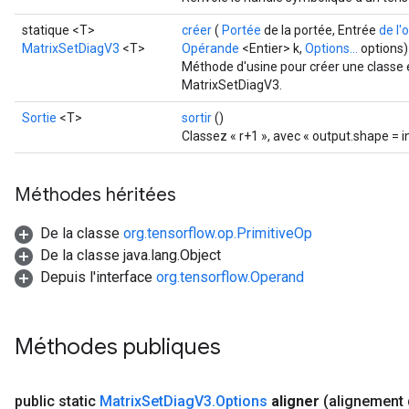
statique <T>
créer
(
Portée
de la portée, Entrée
de l
MatrixSetDiagV3
<T>
Opérande
<Entier> k,
Options...
options)
Méthode d'usine pour créer une classe 
MatrixSetDiagV3.
Sortie
<T>
sortir
()
Classez « r+1 », avec « output.shape = i
Méthodes héritées
De la classe
org.tensorflow.op.PrimitiveOp
De la classe java.lang.Object
Depuis l'interface
org.tensorflow.Operand
Méthodes publiques
public static
Matrix
Set
Diag
V3
.
Options
aligner
(alignement 