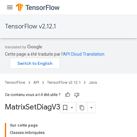
TensorFlow v2.12.1
Cette page a été traduite par l'
API Cloud Translation
.
TensorFlow
API
TensorFlow v2.12.1
Java
Ce contenu vous a-t-il été utile ?
Matrix
Set
Diag
V3
Sur cette page
Classes imbriquées