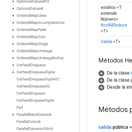
Optimize
Dataset
V2
estático <T
Options
Dataset
extiende
Ordered
Map
Clear
Número>
Ordered
Map
Incomplete
Size
NcclAllReduce
Ordered
Map
Peek
<T>
Ordered
Map
Size
Salida
<T>
Ordered
Map
Stage
Ordered
Map
Unstage
Ordered
Map
Unstage
No
Key
Métodos He
Outfeed
Dequeue
Outfeed
Dequeue
Tuple
De la clase
Outfeed
Dequeue
Tuple
V2
De la clase 
Outfeed
Dequeue
V2
Desde la in
Outfeed
Enqueue
Outfeed
Enqueue
Tuple
Métodos 
Pad
Parallel
Batch
Dataset
Parallel
Concat
salida
pública 
Parallel
Dynamic
Stitch