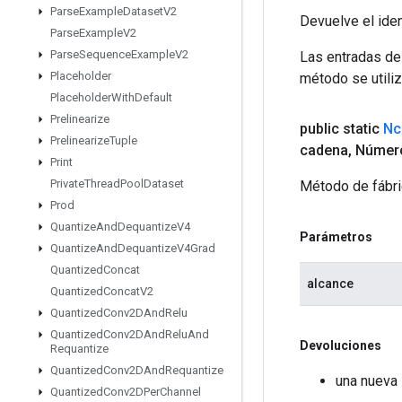
Parse
Example
Dataset
V2
Devuelve el iden
Parse
Example
V2
Parse
Sequence
Example
V2
Las entradas de
Placeholder
método se utiliz
Placeholder
With
Default
Prelinearize
public static
Nc
Prelinearize
Tuple
cadena
,
Número 
Print
Private
Thread
Pool
Dataset
Método de fábri
Prod
Quantize
And
Dequantize
V4
Parámetros
Quantize
And
Dequantize
V4Grad
Quantized
Concat
alcance
Quantized
Concat
V2
Quantized
Conv2DAnd
Relu
Quantized
Conv2DAnd
Relu
And
Devoluciones
Requantize
Quantized
Conv2DAnd
Requantize
una nueva 
Quantized
Conv2DPer
Channel