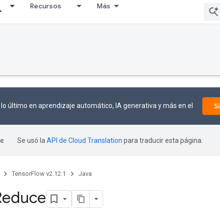
Recursos
Más
lo último en aprendizaje automático, IA generativa y más en el
S
Se usó la
API de Cloud Translation
para traducir esta página.
TensorFlow v2.12.1
Java
Reduce