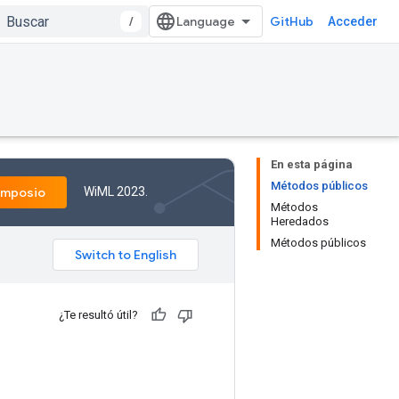
/
GitHub
Acceder
En esta página
Métodos públicos
WiML 2023.
imposio
Métodos
Heredados
Métodos públicos
¿Te resultó útil?