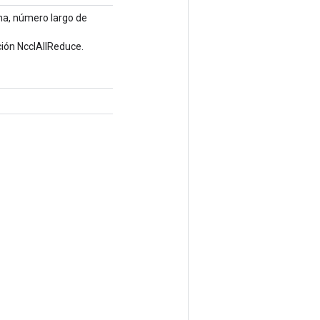
na, número largo de
ión NcclAllReduce.