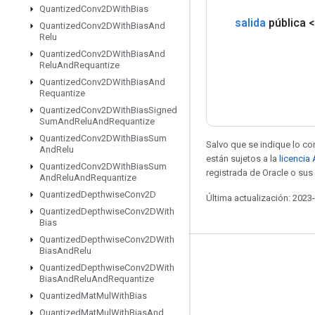
Quantized
Conv2DWith
Bias
salida
pública 
Quantized
Conv2DWith
Bias
And
Relu
Quantized
Conv2DWith
Bias
And
Relu
And
Requantize
Quantized
Conv2DWith
Bias
And
Requantize
Quantized
Conv2DWith
Bias
Signed
Sum
And
Relu
And
Requantize
Quantized
Conv2DWith
Bias
Sum
Salvo que se indique lo con
And
Relu
están sujetos a la
licencia
Quantized
Conv2DWith
Bias
Sum
registrada de Oracle o sus 
And
Relu
And
Requantize
Quantized
Depthwise
Conv2D
Última actualización: 2023
Quantized
Depthwise
Conv2DWith
Bias
Quantized
Depthwise
Conv2DWith
Bias
And
Relu
Mantente conectado
Quantized
Depthwise
Conv2DWith
Bias
And
Relu
And
Requantize
Blog
Quantized
Mat
Mul
With
Bias
Foro
Quantized
Mat
Mul
With
Bias
And