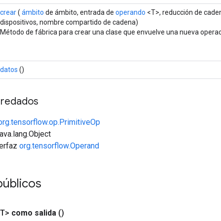
crear
(
ámbito
de ámbito, entrada de
operando
<T>, reducción de cade
dispositivos, nombre compartido de cadena)
Método de fábrica para crear una clase que envuelve una nueva operac
datos
()
redados
org.tensorflow.op.PrimitiveOp
java.lang.Object
terfaz
org.tensorflow.Operand
públicos
<T>
como salida
()