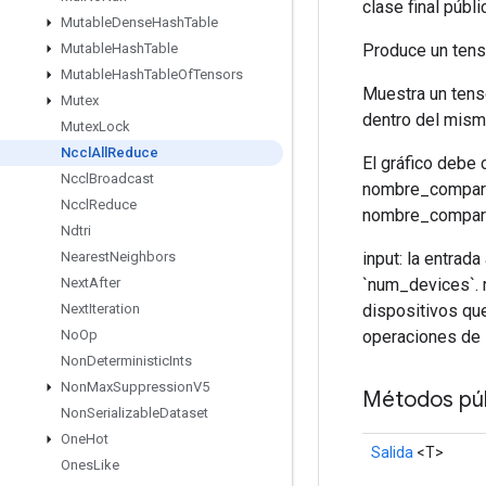
clase final públ
Mutable
Dense
Hash
Table
Produce un tens
Mutable
Hash
Table
Mutable
Hash
Table
Of
Tensors
Muestra un tens
Mutex
dentro del mis
Mutex
Lock
Nccl
All
Reduce
El gráfico debe 
Nccl
Broadcast
nombre_comparti
Nccl
Reduce
nombre_compartid
Ndtri
input: la entrad
Nearest
Neighbors
`num_devices`. r
Next
After
dispositivos qu
Next
Iteration
operaciones de 
No
Op
Non
Deterministic
Ints
Non
Max
Suppression
V5
Métodos púb
Non
Serializable
Dataset
One
Hot
Salida
<T>
Ones
Like