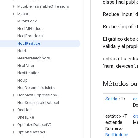
clase final públ
Mutable
Hash
Table
Of
Tensors
Reduce `input` d
Mutex
Mutex
Lock
Reduce `input` d
Nccl
All
Reduce
Nccl
Broadcast
El gráfico debe
Nccl
Reduce
válida, y al pro
Ndtri
entrada: La entr
Nearest
Neighbors
`num_devices`. r
Next
After
Next
Iteration
No
Op
Métodos púb
Non
Deterministic
Ints
Non
Max
Suppression
V5
Salida
<T>
co
Non
Serializable
Dataset
De
One
Hot
estático <T
cr
Ones
Like
extiende
Mé
Optimize
Dataset
V2
Número>
Options
Dataset
NcclReduce