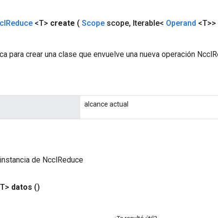
cl
Reduce
<T>
create
(
Scope
scope
,
Iterable<
Operand
<T>> 
ca para crear una clase que envuelve una nueva operación Nccl
alcance actual
 instancia de NcclReduce
<T>
datos
()