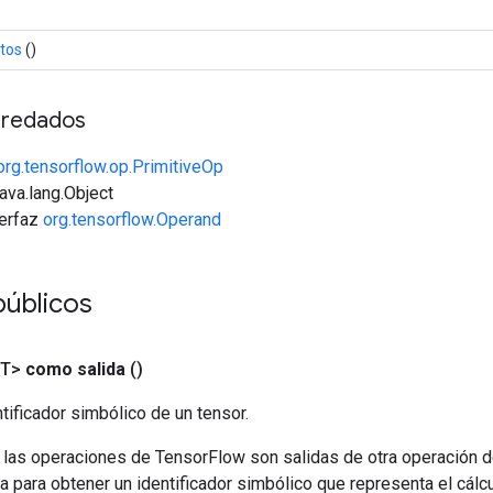
tos
()
redados
org.tensorflow.op.PrimitiveOp
java.lang.Object
terfaz
org.tensorflow.Operand
públicos
<T>
como salida
()
tificador simbólico de un tensor.
 las operaciones de TensorFlow son salidas de otra operación 
a para obtener un identificador simbólico que representa el cálcu