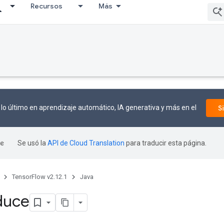
Recursos
Más
lo último en aprendizaje automático, IA generativa y más en el
S
Se usó la
API de Cloud Translation
para traducir esta página.
TensorFlow v2.12.1
Java
duce