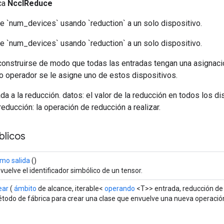
ica
NcclReduce
e `num_devices` usando `reduction` a un solo dispositivo.
e `num_devices` usando `reduction` a un solo dispositivo.
 construirse de modo que todas las entradas tengan una asignaci
pio operador se le asigne uno de estos dispositivos.
ada a la reducción. datos: el valor de la reducción en todos los d
educción: la operación de reducción a realizar.
licos
mo salida
()
vuelve el identificador simbólico de un tensor.
ear
(
ámbito
de alcance, iterable<
operando
<T>> entrada, reducción de
todo de fábrica para crear una clase que envuelve una nueva operació