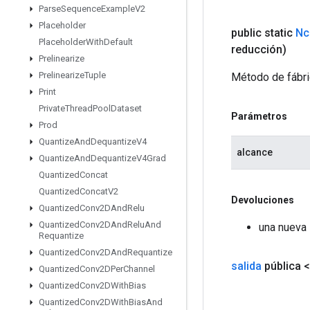
Parse
Sequence
Example
V2
Placeholder
public static
Nc
Placeholder
With
Default
reducción)
Prelinearize
Prelinearize
Tuple
Método de fábri
Print
Private
Thread
Pool
Dataset
Parámetros
Prod
Quantize
And
Dequantize
V4
alcance
Quantize
And
Dequantize
V4Grad
Quantized
Concat
Quantized
Concat
V2
Devoluciones
Quantized
Conv2DAnd
Relu
Quantized
Conv2DAnd
Relu
And
una nueva
Requantize
Quantized
Conv2DAnd
Requantize
salida
pública 
Quantized
Conv2DPer
Channel
Quantized
Conv2DWith
Bias
Quantized
Conv2DWith
Bias
And