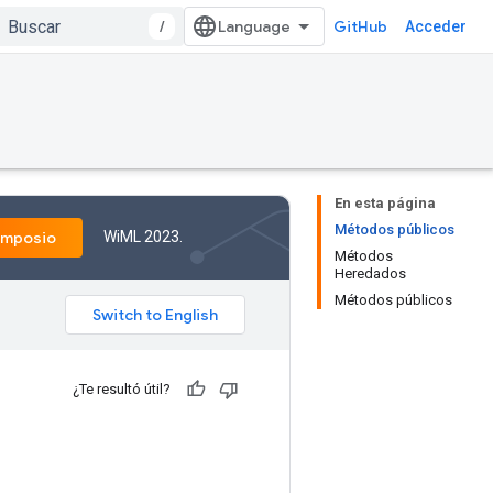
/
GitHub
Acceder
En esta página
Métodos públicos
WiML 2023.
imposio
Métodos
Heredados
Métodos públicos
¿Te resultó útil?