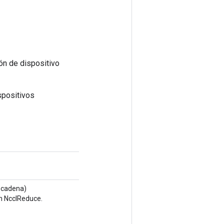
ón de dispositivo
ispositivos
 cadena)
n NcclReduce.