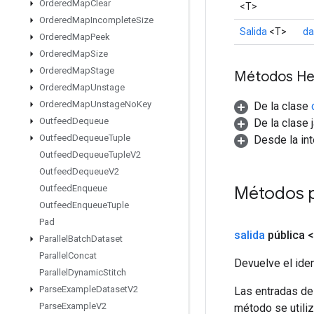
Ordered
Map
Clear
<T>
Ordered
Map
Incomplete
Size
Salida
<T>
da
Ordered
Map
Peek
Ordered
Map
Size
Ordered
Map
Stage
Métodos He
Ordered
Map
Unstage
Ordered
Map
Unstage
No
Key
De la clase
Outfeed
Dequeue
De la clase 
Outfeed
Dequeue
Tuple
Desde la in
Outfeed
Dequeue
Tuple
V2
Outfeed
Dequeue
V2
Métodos 
Outfeed
Enqueue
Outfeed
Enqueue
Tuple
Pad
salida
pública 
Parallel
Batch
Dataset
Parallel
Concat
Devuelve el iden
Parallel
Dynamic
Stitch
Parse
Example
Dataset
V2
Las entradas de
Parse
Example
V2
método se utiliz