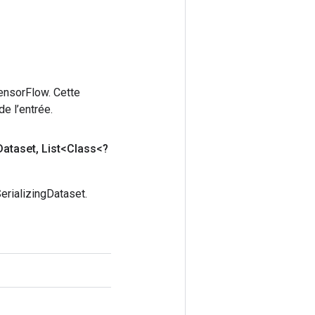
ensorFlow. Cette
e l’entrée.
Dataset
,
List<Class<?
erializingDataset.