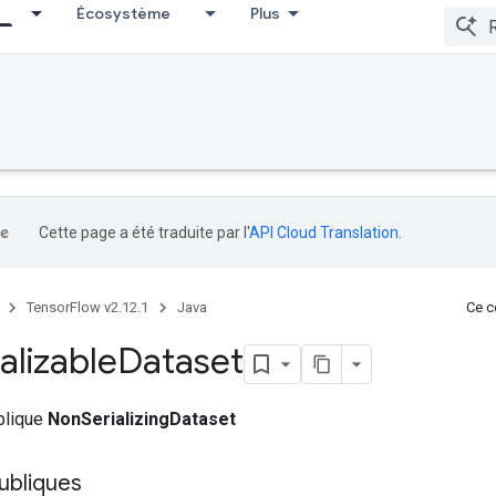
Écosystème
Plus
Cette page a été traduite par l'
API Cloud Translation
.
TensorFlow v2.12.1
Java
Ce co
alizable
Dataset
ublique
NonSerializingDataset
ubliques