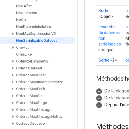
Next
After
Sortie
c
Next
Iteration
<Objet>
R
No
Op
ensemble
c
Non
Deterministic
Ints
de données
o
Non
Max
Suppression
V5
non
M
Non
Serializable
Dataset
sérialisables
N
One
Hot
statique
Ones
Like
Sortie
<?>
p
Optimize
Dataset
V2
Options
Dataset
Ordered
Map
Clear
Méthodes h
Ordered
Map
Incomplete
Size
Ordered
Map
Peek
De la class
Ordered
Map
Size
De la classe
Ordered
Map
Stage
Depuis l'int
Ordered
Map
Unstage
Ordered
Map
Unstage
No
Key
Outfeed
Dequeue
Méthodes