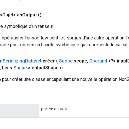
<Objet>
as
Output
()
le symbolique d'un tenseur.
 opérations TensorFlow sont les sorties d'une autre opération T
isée pour obtenir un handle symbolique qui représente le calcul d
n
Serializing
Dataset
créer
(
Scope
scope
,
Operand
<?> input
,
List<
Shape
> output
Shapes)
 pour créer une classe encapsulant une nouvelle opération NonS
portée actuelle