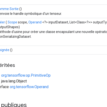
omme Sortie
()
envoie le handle symbolique d'un tenseur.
réer
(
Scope
scope,
Operand
<?> inputDataset, List<Class<?>> outputTy
utputShapes)
éthode d'usine pour créer une classe encapsulant une nouvelle opérati
onSerializingDataset.
oignée
()
éritées
e
org.tensorflow.op.PrimitiveOp
 java.lang.Object
erface
org.tensorflow.Operand
 publiques