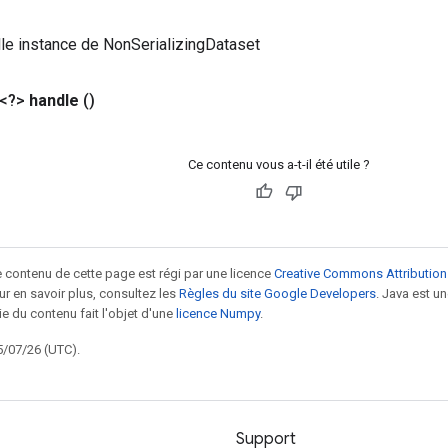
le instance de NonSerializingDataset
 <?>
handle
()
Ce contenu vous a-t-il été utile ?
le contenu de cette page est régi par une licence
Creative Commons Attribution
our en savoir plus, consultez les
Règles du site Google Developers
. Java est 
ie du contenu fait l'objet d'une
licence Numpy
.
5/07/26 (UTC).
Support