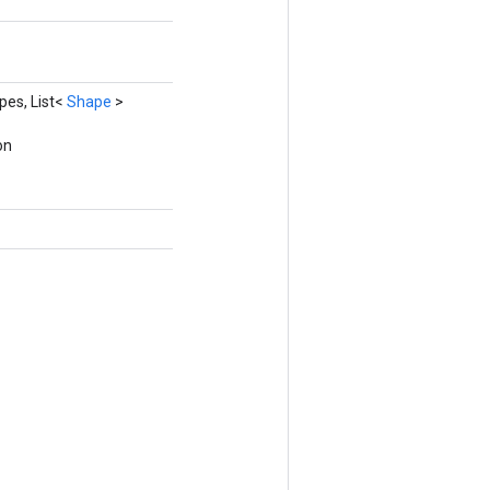
pes, List<
Shape
>
on