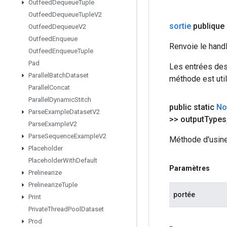
Outfeed
Dequeue
Tuple
Outfeed
Dequeue
Tuple
V2
sortie
publique 
Outfeed
Dequeue
V2
Outfeed
Enqueue
Renvoie le hand
Outfeed
Enqueue
Tuple
Pad
Les entrées des
Parallel
Batch
Dataset
méthode est util
Parallel
Concat
Parallel
Dynamic
Stitch
public static
No
Parse
Example
Dataset
V2
>> output
Types
Parse
Example
V2
Parse
Sequence
Example
V2
Méthode d'usine
Placeholder
Placeholder
With
Default
Paramètres
Prelinearize
Prelinearize
Tuple
portée
Print
Private
Thread
Pool
Dataset
Prod