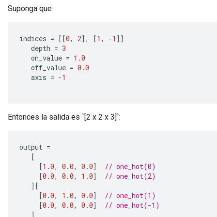
Suponga que
indices 
=
[[
0
,
2
],
[
1
,
-
1
]]
   depth 
=
3
   on_value 
=
1.0
   off_value 
=
0.0
   axis 
=
-
1
Entonces la salida es `[2 x 2 x 3]`:
output 
=
[
[
1.0
,
0.0
,
0.0
]
// one_hot(0)
[
0.0
,
0.0
,
1.0
]
// one_hot(2)
][
[
0.0
,
1.0
,
0.0
]
// one_hot(1)
[
0.0
,
0.0
,
0.0
]
// one_hot(-1)
]