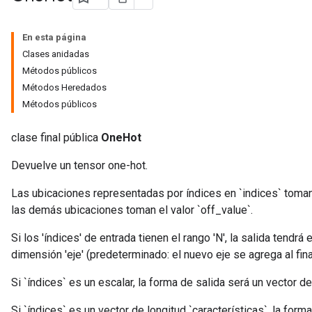
En esta página
Clases anidadas
Métodos públicos
Métodos Heredados
Métodos públicos
clase final pública
OneHot
Devuelve un tensor one-hot.
Las ubicaciones representadas por índices en `indices` toman
las demás ubicaciones toman el valor `off_value`.
Si los 'índices' de entrada tienen el rango 'N', la salida tendrá 
dimensión 'eje' (predeterminado: el nuevo eje se agrega al fina
Si `índices` es un escalar, la forma de salida será un vector de
Si `índices` es un vector de longitud `características`, la forma