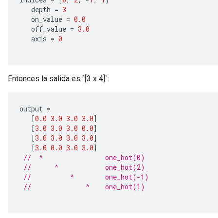
   depth 
=
3
   on_value 
=
0.0
   off_value 
=
3.0
   axis 
=
0
Entonces la salida es `[3 x 4]`:
output 
=
[
0.0
3.0
3.0
3.0
]
[
3.0
3.0
3.0
0.0
]
[
3.0
3.0
3.0
3.0
]
[
3.0
0.0
3.0
3.0
]
//  ^                one_hot(0)
//      ^            one_hot(2)
//          ^        one_hot(-1)
//              ^    one_hot(1)