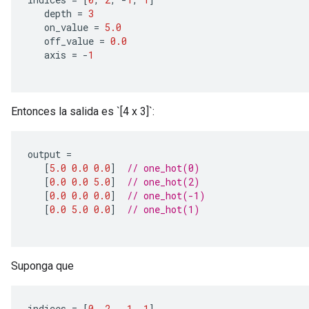
   depth 
=
3
   on_value 
=
5.0
   off_value 
=
0.0
   axis 
=
-
1
Requantize
ize
AndReluAndRequantize
Entonces la salida es `[4 x 3]`:
u
uAndRequantize
output 
=
[
5.0
0.0
0.0
]
// one_hot(0)
[
0.0
0.0
5.0
]
// one_hot(2)
AndRelu
[
0.0
0.0
0.0
]
// one_hot(-1)
[
0.0
5.0
0.0
]
// one_hot(1)
AndReluAndRequantize
ize
Suponga que
Requantize
ize
indices 
=
[
0
,
2
,
-
1
,
1
]