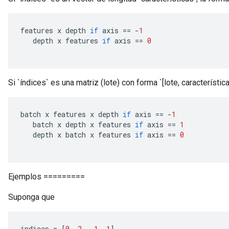
features x depth 
if
 axis 
==
-
1
   depth x features 
if
 axis 
==
0
Si `índices` es una matriz (lote) con forma `[lote, característica
batch x features x depth 
if
 axis 
==
-
1
   batch x depth x features 
if
 axis 
==
1
   depth x batch x features 
if
 axis 
==
0
Ejemplos =========
Suponga que
ize
indices 
=
[
0
,
2
,
-
1
,
1
]