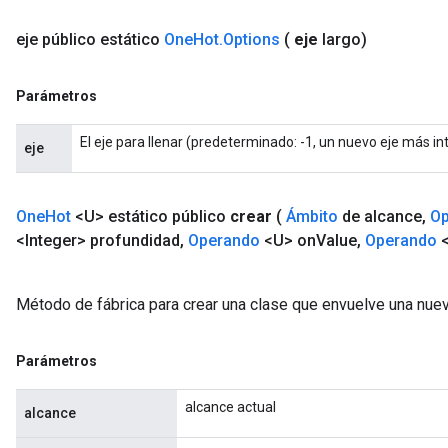
ntumParameters
eje
público estático
One
Hot
.
Options
(
eje
largo)
ters
ropParameters
s
Parámetros
atorParameters
ghtParameters
El eje para llenar (predeterminado: -1, un nuevo eje más in
eje
meters
adParameters
rameters
One
Hot
<U> estático público
crear
(
Ámbito
de alcance
,
Op
eters
<Integer> profundidad
,
Operando
<U> on
Value
,
Operando
<
ientDescentParameters
Método de fábrica para crear una clase que envuelve una nue
Parámetros
alcance actual
alcance