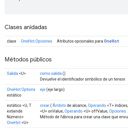
Clases anidadas
One
Hot
clase
OneHot.Opciones
Atributos opcionales para
Métodos públicos
Salida
<U>
como salida
()
Devuelve el identificador simbólico de un tensor.
OneHot.Options
eje
(eje largo)
estático
estático <U, T
crear
(
Ámbito
de alcance,
Operando
<T> índices
extiende
<U> onValue,
Operando
<U> offValue,
Opciones..
Número>
Método de fábrica para crear una clase que env
OneHot
<U>