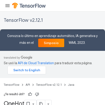
TensorFlow v2.12.1
Conozca lo último en aprendizaje automático, IA generativa y
más en el
WiML 2023.
Simposio
Se usó la
API de Cloud Translation
para traducir esta página.
TensorFlow
API
TensorFlow v2.12.1
Java
¿Te resultó útil?
One
Hot