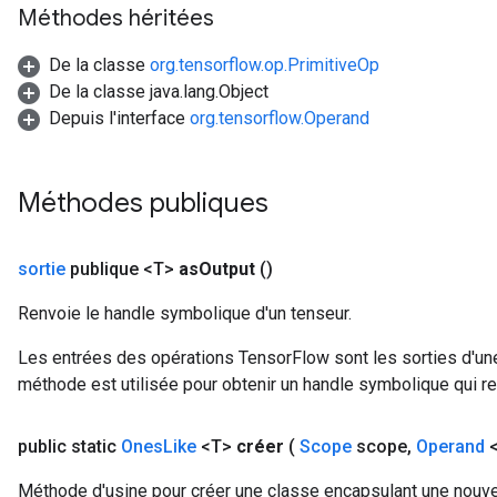
Méthodes héritées
De la classe
org.tensorflow.op.PrimitiveOp
De la classe java.lang.Object
Depuis l'interface
org.tensorflow.Operand
Méthodes publiques
sortie
publique <T>
as
Output
()
Renvoie le handle symbolique d'un tenseur.
Les entrées des opérations TensorFlow sont les sorties d'une
méthode est utilisée pour obtenir un handle symbolique qui rep
ize
public static
Ones
Like
<T>
créer
(
Scope
scope
,
Operand
<
Méthode d'usine pour créer une classe encapsulant une nouve