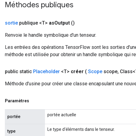
Méthodes publiques
sortie
publique <T>
as
Output
()
Renvoie le handle symbolique d'un tenseur.
Les entrées des opérations TensorFlow sont les sorties d'une
méthode est utilisée pour obtenir un handle symbolique qui rep
public static
Placeholder
<T>
créer
(
Scope
scope
,
Class<
Méthode d'usine pour créer une classe encapsulant une nouvel
Paramètres
portée actuelle
portée
Le type d'éléments dans le tenseur.
type