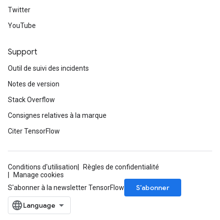
Twitter
YouTube
Support
Outil de suivi des incidents
Notes de version
Stack Overflow
m
Consignes relatives à la marque
Citer TensorFlow
rs
eters
Conditions d'utilisation
Règles de confidentialité
Manage cookies
ntumParameters
S’abonner
S'abonner à la newsletter TensorFlow
ters
ropParameters
s