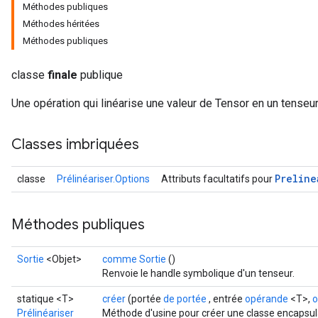
Méthodes publiques
Méthodes héritées
Méthodes publiques
classe
finale
publique
Une opération qui linéarise une valeur de Tensor en un tenseur
Classes imbriquées
Preline
classe
Prélinéariser.Options
Attributs facultatifs pour
ize
Méthodes publiques
Sortie
<Objet>
comme Sortie
()
Requantize
Renvoie le handle symbolique d'un tenseur.
ize
statique <T>
créer
(portée
de portée
, entrée
opérande
<T>,
o
AndReluAndRequantize
Prélinéariser
Méthode d'usine pour créer une classe encapsula