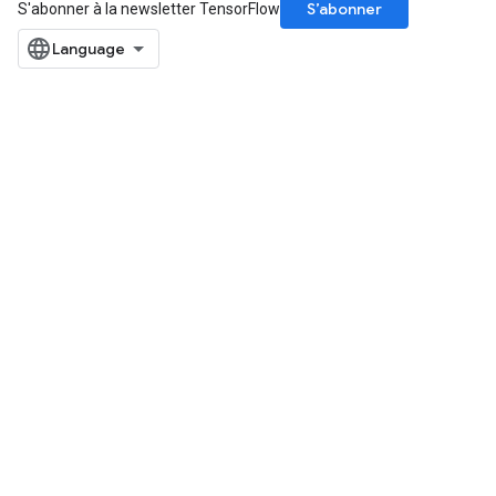
S’abonner
meters
S'abonner à la newsletter TensorFlow
adParameters
rameters
eters
ientDescentParameters