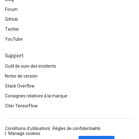
Forum
GitHub
Twitter
YouTube
m
Support
Outil de suivi des incidents
Notes de version
rs
Stack Overflow
eters
Consignes relatives à la marque
ntumParameters
ters
Citer TensorFlow
ropParameters
s
atorParameters
Conditions d'utilisation
Règles de confidentialité
Manage cookies
ghtParameters