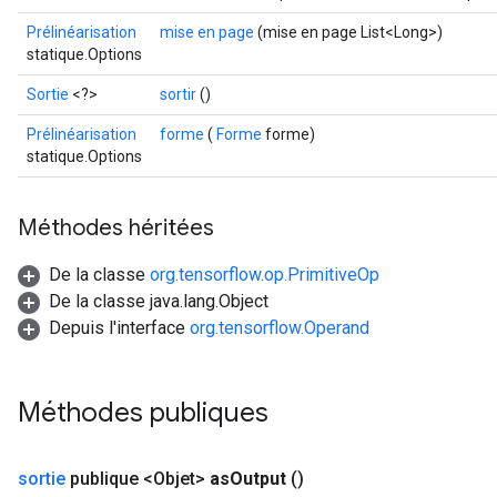
u
Prélinéarisation
mise en page
(mise en page List<Long>)
uAndRequantize
statique.Options
Sortie
<?>
sortir
()
AndRelu
Prélinéarisation
forme
(
Forme
forme)
AndReluAndRequantize
statique.Options
ize
Méthodes héritées
Requantize
De la classe
org.tensorflow.op.PrimitiveOp
ize
De la classe java.lang.Object
Depuis l'interface
org.tensorflow.Operand
Méthodes publiques
sortie
publique <Objet>
as
Output
()