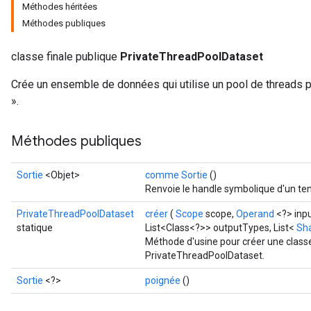
Méthodes héritées
Méthodes publiques
classe finale publique
PrivateThreadPoolDataset
Crée un ensemble de données qui utilise un pool de threads p
».
ize
Méthodes publiques
Sortie
<Objet>
comme Sortie
()
Renvoie le handle symbolique d'un ten
Requantize
PrivateThreadPoolDataset
créer
(
Scope
scope,
Operand
<?> inp
ize
statique
List<Class<?>> outputTypes, List<
Sh
AndReluAndRequantize
Méthode d'usine pour créer une class
u
PrivateThreadPoolDataset.
uAndRequantize
Sortie
<?>
poignée
()