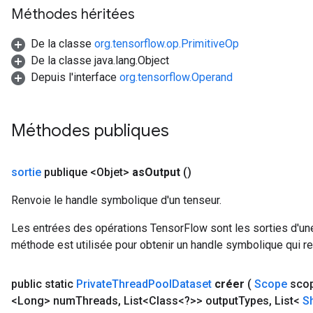
AndRelu
Méthodes héritées
AndReluAndRequantize
De la classe
org.tensorflow.op.PrimitiveOp
ize
De la classe java.lang.Object
Depuis l'interface
org.tensorflow.Operand
Requantize
ize
Méthodes publiques
sortie
publique <Objet>
as
Output
()
Renvoie le handle symbolique d'un tenseur.
Les entrées des opérations TensorFlow sont les sorties d'une
méthode est utilisée pour obtenir un handle symbolique qui rep
public static
Private
Thread
Pool
Dataset
créer
(
Scope
sco
<Long> num
Threads
,
List<Class<?>> output
Types
,
List<
S