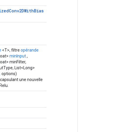
ized
Conv2DWith
Bias
e
<T>, filtre
opérande
loat>
minInput
,
oat> minFilter,
outType, List<Long>
.
options)
ncapsulant une nouvelle
Relu.