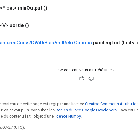
<Float>
min
Output
()
 <V>
sortie
()
antized
Conv2DWith
Bias
And
Relu
.
Options
padding
List
(List<L
Ce contenu vous a-t-il été utile ?
le contenu de cette page est régi par une licence
Creative Commons Attribution
our en savoir plus, consultez les
Règles du site Google Developers
. Java est 
ie du contenu fait l'objet d'une
licence Numpy
.
5/07/27 (UTC).