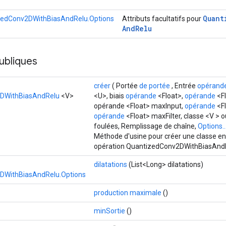
Quant
zedConv2DWithBiasAndRelu.Options
Attributs facultatifs pour
And
Relu
ubliques
>
créer
( Portée
de portée
, Entrée
opérand
DWithBiasAndRelu
<V>
<U>, biais
opérande
<Float>,
opérande
<F
opérande <Float> maxInput,
opérande
<Fl
opérande
<Float> maxFilter, classe <V > 
foulées, Remplissage de chaîne,
Options..
Méthode d'usine pour créer une classe e
opération QuantizedConv2DWithBiasAnd
dilatations
(List<Long> dilatations)
DWithBiasAndRelu.Options
production maximale
()
minSortie
()