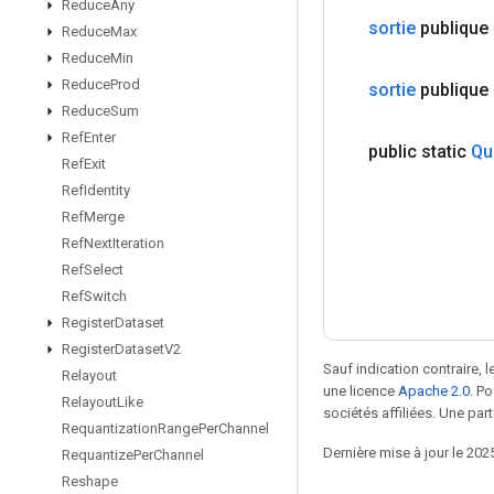
Reduce
Any
sortie
publique 
Reduce
Max
Reduce
Min
Reduce
Prod
sortie
publique
Reduce
Sum
Ref
Enter
public static
Qu
Ref
Exit
Ref
Identity
Ref
Merge
Ref
Next
Iteration
Ref
Select
Ref
Switch
Register
Dataset
Register
Dataset
V2
Sauf indication contraire, 
Relayout
une licence
Apache 2.0
. P
Relayout
Like
sociétés affiliées. Une part
Requantization
Range
Per
Channel
Dernière mise à jour le 202
Requantize
Per
Channel
Reshape