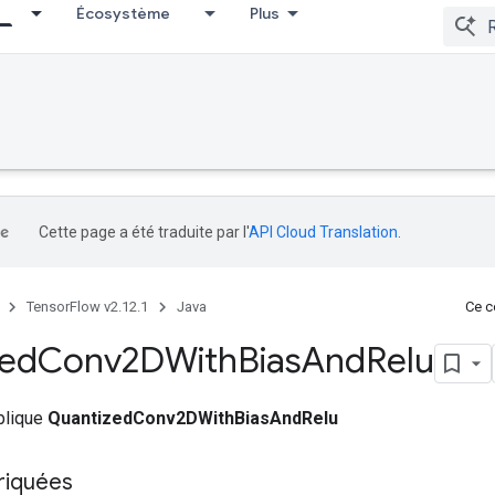
Écosystème
Plus
Cette page a été traduite par l'
API Cloud Translation
.
TensorFlow v2.12.1
Java
Ce co
zed
Conv2DWith
Bias
And
Relu
ublique
QuantizedConv2DWithBiasAndRelu
riquées