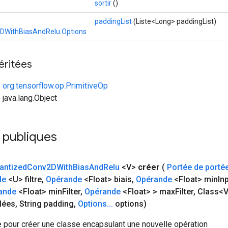
sortir
()
paddingList
(Liste<Long> paddingList)
DWithBiasAndRelu.Options
éritées
e
org.tensorflow.op.PrimitiveOp
 java.lang.Object
 publiques
antized
Conv2DWith
Bias
And
Relu
<V>
créer
(
Portée de porté
de
<U> filtre
,
Opérande
<Float> biais
,
Opérande
<Float> min
In
ande
<Float> min
Filter
,
Opérande
<Float> > max
Filter
,
Class<V
lées
,
String padding
,
Options
.
.
.
options)
 pour créer une classe encapsulant une nouvelle opération