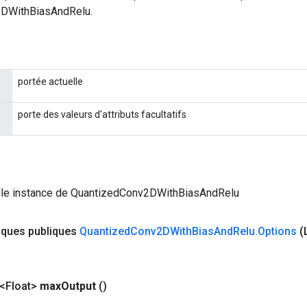
DWithBiasAndRelu.
portée actuelle
porte des valeurs d'attributs facultatifs
lle instance de QuantizedConv2DWithBiasAndRelu
iques publiques
Quantized
Conv2DWith
Bias
And
Relu
.
Options
(
<Float>
max
Output
()