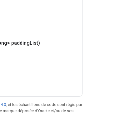
ong> padding
List)
 4.0
, et les échantillons de code sont régis par
une marque déposée d'Oracle et/ou de ses