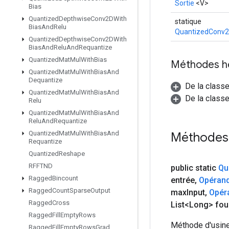
Sortie
<V>
Bias
Quantized
Depthwise
Conv2DWith
statique
Bias
And
Relu
QuantizedConv2
Quantized
Depthwise
Conv2DWith
Bias
And
Relu
And
Requantize
Quantized
Mat
Mul
With
Bias
Méthodes h
Quantized
Mat
Mul
With
Bias
And
Dequantize
De la class
Quantized
Mat
Mul
With
Bias
And
De la classe
Relu
Quantized
Mat
Mul
With
Bias
And
Relu
And
Requantize
Quantized
Mat
Mul
With
Bias
And
Méthodes
Requantize
Quantized
Reshape
RFFTND
public static
Qu
Ragged
Bincount
entrée
,
Opéran
Ragged
Count
Sparse
Output
max
Input
,
Opér
Ragged
Cross
List<Long> fou
Ragged
Fill
Empty
Rows
Méthode d'usine
Ragged
Fill
Empty
Rows
Grad