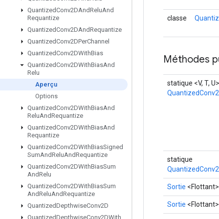
Quantized
Conv2DAnd
Relu
And
classe
Quanti
Requantize
Quantized
Conv2DAnd
Requantize
Quantized
Conv2DPer
Channel
Quantized
Conv2DWith
Bias
Méthodes p
Quantized
Conv2DWith
Bias
And
Relu
statique <V, T, U
Aperçu
QuantizedConv2
Options
Quantized
Conv2DWith
Bias
And
Relu
And
Requantize
Quantized
Conv2DWith
Bias
And
Requantize
Quantized
Conv2DWith
Bias
Signed
Sum
And
Relu
And
Requantize
statique
Quantized
Conv2DWith
Bias
Sum
QuantizedConv2
And
Relu
Quantized
Conv2DWith
Bias
Sum
Sortie
<Flottant>
And
Relu
And
Requantize
Sortie
<Flottant>
Quantized
Depthwise
Conv2D
Quantized
Depthwise
Conv2DWith