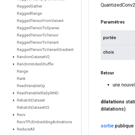
QuantizedConv2
Ragged
Gather
Ragged
Range
Ragged
Tensor
From
Variant
Paramètres
Ragged
Tensor
To
Sparse
Ragged
Tensor
To
Tensor
portée
Ragged
Tensor
To
Variant
Ragged
Tensor
To
Variant
Gradient
choix
Random
Dataset
V2
Random
Index
Shuffle
Range
Retour
Rank
une nouve
Read
Variable
Op
Read
Variable
Xla
Split
ND
Rebatch
Dataset
dilatations
stat
Rebatch
Dataset
V2
dilatations)
Recv
Recv
TPUEmbedding
Activations
sortie
publique 
Reduce
All