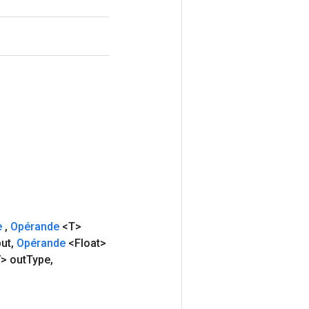
e
,
Opérande
<T>
put
,
Opérande
<Float>
> out
Type
,