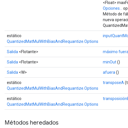
<Float> maxF
Opciones...
op
Método de fáb
nueva operac
QuantizedMat
estático
inputQuantM
QuantizedMatMulWithBiasAndRequantize.Options
Salida
<Flotante>
máximo fuer
Salida
<Flotante>
minOut
()
Salida
<W>
afuera
()
estático
transposeA
(
QuantizedMatMulWithBiasAndRequantize.Options
estático
transposición
QuantizedMatMulWithBiasAndRequantize.Options
Métodos heredados