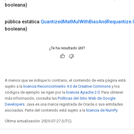
booleana)
rs
eters
pública estática
Quantized
Mat
Mul
With
Bias
And
Requantize
.
ntumParameters
booleana)
ters
ropParameters
s
¿Te ha resultado útil?
atorParameters
ghtParameters
meters
adParameters
A menos que se indique lo contrario, el contenido de esta página está
rameters
sujeto a la
licencia Reconocimiento 4.0 de Creative Commons
y los
eters
códigos de ejemplo se rigen por la
licencia Apache 2.0
. Para obtener
ientDescentParameters
más información, consulta las
Políticas del Sitio Web de Google
Developers
. Java es una marca registrada de Oracle o sus entidades
asociadas. Parte del contenido está sujeto a la
licencia de NumPy
.
Última actualización: 2025-07-27 (UTC).