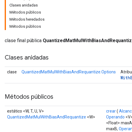
Clases anidadas
Métodos públicos
Métodos heredados
Métodos públicos
clase final pública
QuantizedMatMulWithBiasAndRequanti
Clases anidadas
clase
QuantizedMatMulWithBiasAndRequantize.Options
Atrib
With
Métodos públicos
estático <W, T, U, V>
crear
(
Alcanc
QuantizedMatMulWithBiasAndRequantize
<W>
Operando
<V>
<Float> maxA
maxB,
Opera