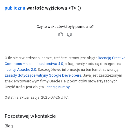
rs
publiczna
wartość
wyjściowa <T>
()
eters
ntumParameters
ters
Czy te wskazówki były pomocne?
ropParameters
s
atorParameters
ghtParameters
meters
O ile nie stwierdzono inaczej, treść tej strony jest objęta
licencją Creative
Commons – uznanie autorstwa 4.0
, a fragmenty kodu są dostępne na
adParameters
licencji Apache 2.0
. Szczegółowe informacje na ten temat zawierają
rameters
zasady dotyczące witryny Google Developers
. Java jest zastrzeżonym
eters
znakiem towarowym firmy Oracle i jej podmiotów stowarzyszonych.
ientDescentParameters
Część treści jest objęta
licencją numpy
.
Ostatnia aktualizacja: 2025-07-26 UTC.
Pozostawaj w kontakcie
Blog