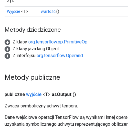
<T>
Wyjście
<T>
wartość
()
Metody dziedziczone
Z klasy
org.tensorflow.op.PrimitiveOp
Z klasy java.lang.Object
Z interfejsu
org.tensorflow.Operand
Metody publiczne
publiczne
wyjście
<T>
as
Output
()
Zwraca symboliczny uchwyt tensora.
Dane wejściowe operacji TensorFlow są wynikami innej operac
uzyskania symbolicznego uchwytu reprezentującego obliczen