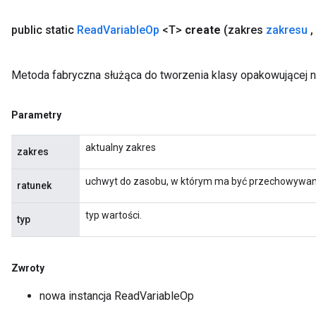
public static
Read
Variable
Op
<T>
create
(zakres
zakresu
,
Metoda fabryczna służąca do tworzenia klasy opakowującej 
Parametry
aktualny zakres
zakres
uchwyt do zasobu, w którym ma być przechowywa
ratunek
typ wartości.
typ
m
Zwroty
nowa instancja ReadVariableOp