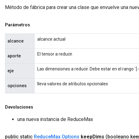
ghtParameters
Método de fábrica para crear una clase que envuelve una nu
meters
adParameters
rameters
Parámetros
eters
alcance actual
ientDescentParameters
alcance
El tensor a reducir.
aporte
Las dimensiones a reducir. Debe estar en el rango `[-r
eje
lleva valores de atributos opcionales
opciones
Devoluciones
una nueva instancia de ReduceMax
public static
Reduce
Max
.
Options
keep
Dims
(booleano kee