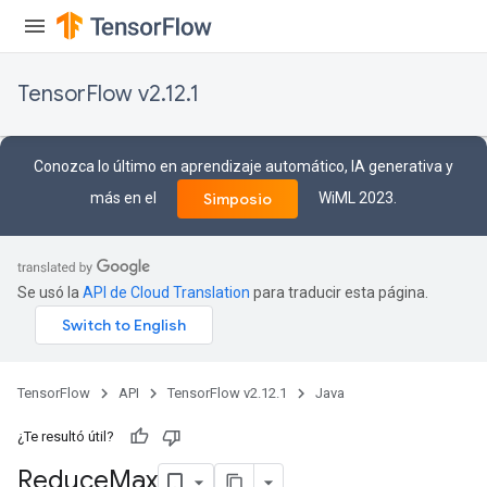
TensorFlow v2.12.1
Conozca lo último en aprendizaje automático, IA generativa y
más en el
WiML 2023.
Simposio
Se usó la
API de Cloud Translation
para traducir esta página.
TensorFlow
API
TensorFlow v2.12.1
Java
¿Te resultó útil?
Reduce
Max