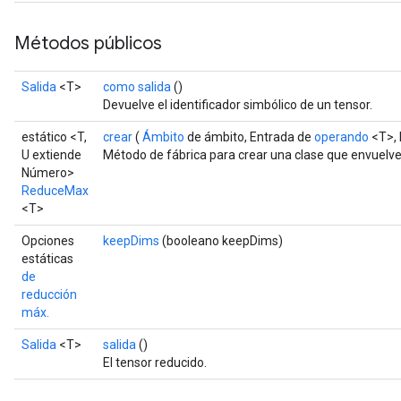
Métodos públicos
Salida
<T>
como salida
()
Devuelve el identificador simbólico de un tensor.
estático <T,
crear
(
Ámbito
de ámbito, Entrada de
operando
<T>, 
U extiende
Método de fábrica para crear una clase que envuel
Número>
ReduceMax
<T>
Opciones
keepDims
(booleano keepDims)
estáticas
de
reducción
máx.
Salida
<T>
salida
()
El tensor reducido.