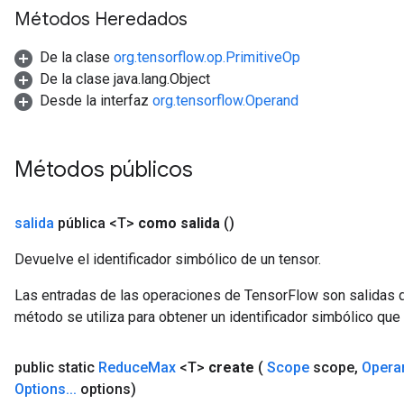
Métodos Heredados
De la clase
org.tensorflow.op.PrimitiveOp
De la clase java.lang.Object
Desde la interfaz
org.tensorflow.Operand
Métodos públicos
m
salida
pública <T>
como salida
()
Devuelve el identificador simbólico de un tensor.
rs
eters
Las entradas de las operaciones de TensorFlow son salidas d
ntumParameters
método se utiliza para obtener un identificador simbólico que 
ters
ropParameters
public static
Reduce
Max
<T>
create
(
Scope
scope
,
Opera
s
Options
.
.
.
options)
atorParameters