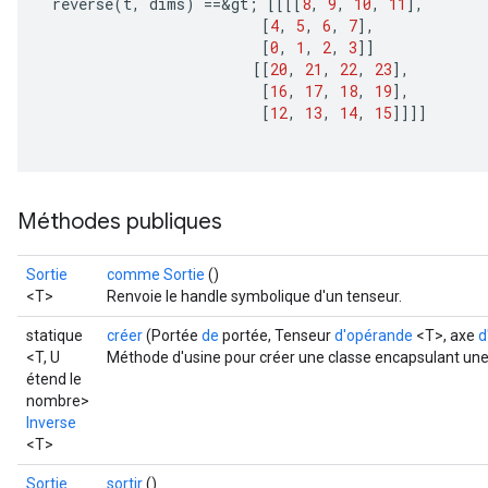
reverse
(
t
,
dims
)
==
&
gt
;
[[[[
8
,
9
,
10
,
11
]
,
[
4
,
5
,
6
,
7
]
,
[
0
,
1
,
2
,
3
]]
[[
20
,
21
,
22
,
23
]
,
[
16
,
17
,
18
,
19
]
,
[
12
,
13
,
14
,
15
]]]]
Méthodes publiques
Sortie
comme Sortie
()
<T>
Renvoie le handle symbolique d'un tenseur.
statique
créer
(Portée
de
portée, Tenseur
d'opérande
<T>, axe
d
<T, U
Méthode d'usine pour créer une classe encapsulant une
étend le
nombre>
Inverse
<T>
Sortie
sortir
()