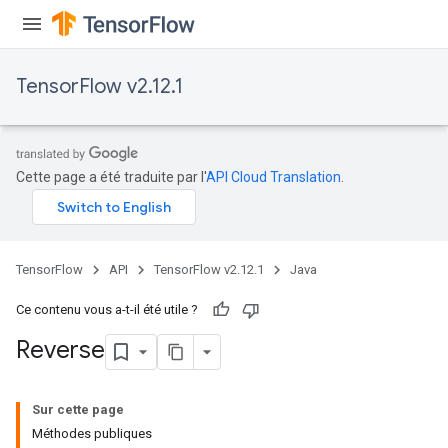
m
TensorFlow v2.12.1
rs
eters
Cette page a été traduite par l'
API Cloud Translation
.
ntumParameters
ters
ropParameters
s
TensorFlow
API
TensorFlow v2.12.1
Java
atorParameters
ghtParameters
Ce contenu vous a-t-il été utile ?
meters
Reverse
adParameters
rameters
eters
Sur cette page
ientDescentParameters
Méthodes publiques