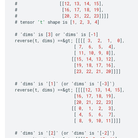
#
[[
12
,
13
,
14
,
15
]
,
#
[
16
,
17
,
18
,
19
]
,
#
[
20
,
21
,
22
,
23
]]]]
#
tensor
't'
shape
is
[
1
,
2
,
3
,
4
]
#
'
dims
'
is
[
3
]
or
'
dims
'
is
[-
1
]
reverse
(
t
,
dims
)
==
&
gt
;
[[[[
3
,
2
,
1
,
0
]
,
[
7
,
6
,
5
,
4
]
,
[
11
,
10
,
9
,
8
]]
,
[[
15
,
14
,
13
,
12
]
,
[
19
,
18
,
17
,
16
]
,
[
23
,
22
,
21
,
20
]]]]
#
'
dims
'
is
'
[
1
]
'
(
or
'
dims
'
is
'
[-
3
]
'
)
reverse
(
t
,
dims
)
==
&
gt
;
[[[[
12
,
13
,
14
,
15
]
,
[
16
,
17
,
18
,
19
]
,
[
20
,
21
,
22
,
23
]
[[
0
,
1
,
2
,
3
]
,
[
4
,
5
,
6
,
7
]
,
[
8
,
9
,
10
,
11
]]]]
#
'
dims
'
is
'
[
2
]
'
(
or
'
dims
'
is
'
[-
2
]
'
)