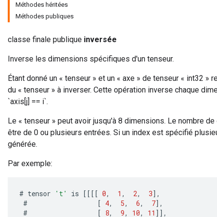
Méthodes héritées
Méthodes publiques
classe finale publique
inversée
Inverse les dimensions spécifiques d'un tenseur.
Étant donné un « tenseur » et un « axe » de tenseur « int32 »
du « tenseur » à inverser. Cette opération inverse chaque dimens
`axis[j] == i`.
Le « tenseur » peut avoir jusqu'à 8 dimensions. Le nombre de
être de 0 ou plusieurs entrées. Si un index est spécifié plusie
générée.
Par exemple:
#
tensor
't'
is
[[[[
0
,
1
,
2
,
3
]
,
#
[
4
,
5
,
6
,
7
]
,
#
[
8
,
9
,
10
,
11
]]
,