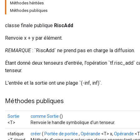
Méthodes héritées
Méthodes publiques
classe finale publique
RiscAdd
Renvoie x + y par élément.
REMARQUE
: `RiscAdd` ne prend pas en charge la diffusion.
Étant donné deux tenseurs d'entrée, l'opération `tf.risc_add`
tenseur.
L'entrée et la sortie ont une plage `(-inf, inf)`.
Méthodes publiques
Sortie
comme Sortie
()
<T>
Renvoie le handle symbolique d'un tenseur.
statique
créer
(
Portée de portée
,
Opérande
<T> x,
Opérande
<T