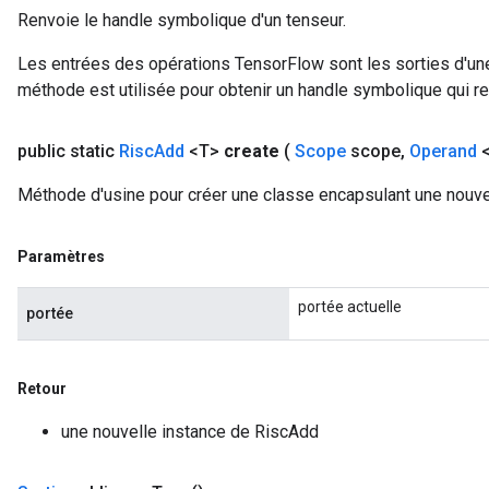
Renvoie le handle symbolique d'un tenseur.
Les entrées des opérations TensorFlow sont les sorties d'une
méthode est utilisée pour obtenir un handle symbolique qui rep
public static
Risc
Add
<T>
create
(
Scope
scope
,
Operand
<
Méthode d'usine pour créer une classe encapsulant une nouve
Paramètres
portée actuelle
portée
Retour
une nouvelle instance de RiscAdd