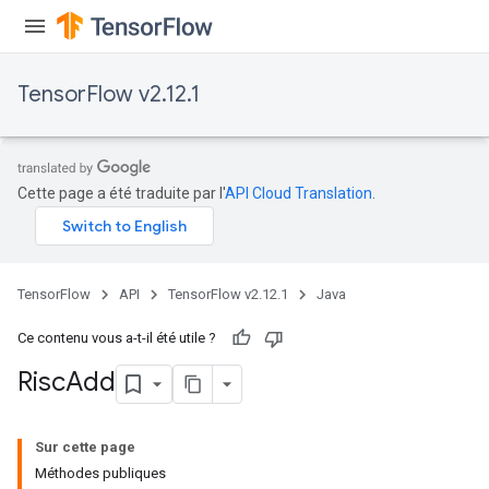
rs
eters
TensorFlow v2.12.1
ntumParameters
ters
ropParameters
s
Cette page a été traduite par l'
API Cloud Translation
.
atorParameters
ghtParameters
meters
adParameters
TensorFlow
API
TensorFlow v2.12.1
Java
rameters
eters
Ce contenu vous a-t-il été utile ?
ientDescentParameters
Risc
Add
Sur cette page
Méthodes publiques