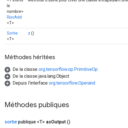
<T étend
Méthode d'usine pour créer une classe encapsulant une
le
nombre>
RiscAdd
<T>
Sortie
z
()
<T>
Méthodes héritées
De la classe
org.tensorflow.op.PrimitiveOp
De la classe java.lang.Object
Depuis l'interface
org.tensorflow.Operand
Méthodes publiques
sortie
publique <T>
as
Output
()