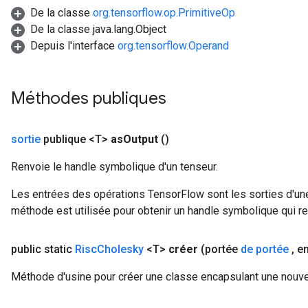
De la classe
org.tensorflow.op.PrimitiveOp
De la classe java.lang.Object
Depuis l'interface
org.tensorflow.Operand
Méthodes publiques
sortie
publique <T>
as
Output
()
Renvoie le handle symbolique d'un tenseur.
Les entrées des opérations TensorFlow sont les sorties d'une
méthode est utilisée pour obtenir un handle symbolique qui rep
public static
Risc
Cholesky
<T>
créer
(portée
de portée
,
en
Méthode d'usine pour créer une classe encapsulant une nouve