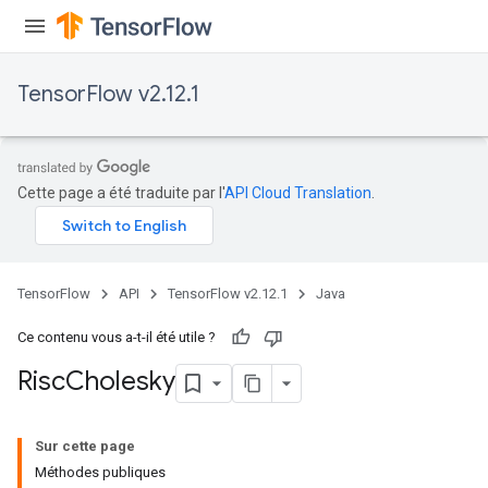
atorParameters
ghtParameters
meters
TensorFlow v2.12.1
adParameters
rameters
eters
ientDescentParameters
Cette page a été traduite par l'
API Cloud Translation
.
TensorFlow
API
TensorFlow v2.12.1
Java
Ce contenu vous a-t-il été utile ?
Risc
Cholesky
Sur cette page
Méthodes publiques