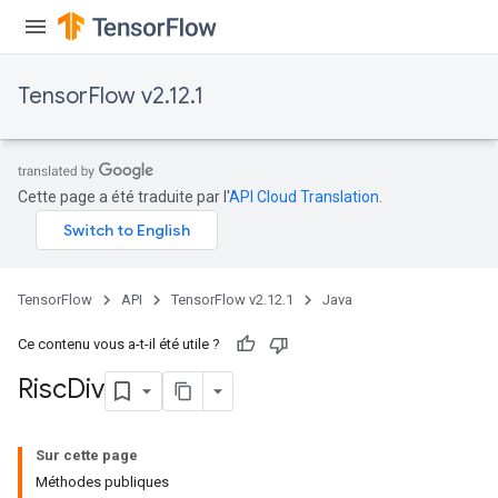
rameters
eters
ientDescentParameters
TensorFlow v2.12.1
Cette page a été traduite par l'
API Cloud Translation
.
TensorFlow
API
TensorFlow v2.12.1
Java
Ce contenu vous a-t-il été utile ?
Risc
Div
Sur cette page
Méthodes publiques