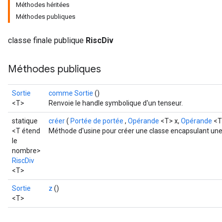
Méthodes héritées
Méthodes publiques
classe finale publique
RiscDiv
Méthodes publiques
Sortie
comme Sortie
()
<T>
Renvoie le handle symbolique d'un tenseur.
statique
créer
(
Portée de portée
,
Opérande
<T> x,
Opérande
<T
<T étend
Méthode d'usine pour créer une classe encapsulant une 
le
nombre>
RiscDiv
<T>
Sortie
z
()
<T>