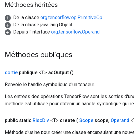
Méthodes héritées
De la classe
org.tensorflow.op.PrimitiveOp
De la classe java.lang.Object
Depuis l'interface
org.tensorflow.Operand
Méthodes publiques
sortie
publique <T>
as
Output
()
Renvoie le handle symbolique d'un tenseur.
Les entrées des opérations TensorFlow sont les sorties d'une
méthode est utilisée pour obtenir un handle symbolique qui rep
public static
Risc
Div
<T>
create
(
Scope
scope
,
Operand
<
Méthode d'usine pour créer une classe encapsulant une nouvel