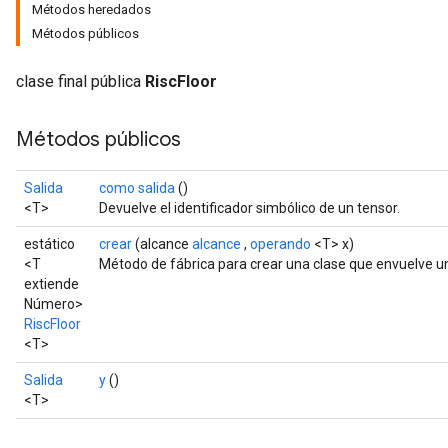
Métodos heredados
Métodos públicos
clase final pública
RiscFloor
Métodos públicos
Salida
como salida
()
<T>
Devuelve el identificador simbólico de un tensor.
estático
crear
(alcance
alcance
,
operando
<T> x)
<T
Método de fábrica para crear una clase que envuelve u
extiende
Número>
RiscFloor
<T>
Salida
y
()
<T>