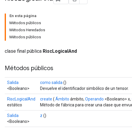
En esta página
Métodos públicos
Métodos Heredados
Métodos públicos
clase final pública
RiscLogicalAnd
Métodos públicos
Salida
como salida
()
<Booleano>
Devuelve el identificador simbólico de un tensor.
RiscLogicalAnd
create
(
Ámbito
ámbito,
Operando
<Booleano> x,
estático
Método de fábrica para crear una clase que envu
Salida
z
()
<Booleano>