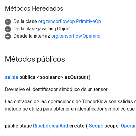
Métodos Heredados
De la clase
org.tensorflow.op.PrimitiveOp
De la clase java.lang.Object
Desde la interfaz
org.tensorflow.Operand
Métodos públicos
salida
pública <booleano>
as
Output
()
Devuelve el identificador simbólico de un tensor.
Las entradas de las operaciones de TensorFlow son salidas d
método se utiliza para obtener un identificador simbólico que 
public static
Risc
Logical
And
create
(
Scope
scope
,
Opera