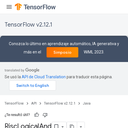
TensorFlow v2.12.1
Conozca lo último en aprendizaje automático, IA generativa y
más en el
WiML 2023.
Simposio
Se usó la
API de Cloud Translation
para traducir esta página.
TensorFlow
API
TensorFlow v2.12.1
Java
¿Te resultó útil?
Risc
Logical
And