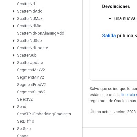
Scatter
Nd
Devoluciones
Scatter
Nd
Add
una nueva 
Scatter
Nd
Max
Scatter
Nd
Min
Scatter
Nd
Non
Aliasing
Add
Salida
pública 
Scatter
Nd
Sub
Scatter
Nd
Update
Scatter
Sub
Scatter
Update
Segment
Max
V2
Segment
Min
V2
Segment
Prod
V2
Salvo que se indique lo con
Segment
Sum
V2
están sujetos a la
licencia
Select
V2
registrada de Oracle o sus 
Send
Última actualización: 2023
Send
TPUEmbedding
Gradients
Set
Diff1d
Set
Size
Shape