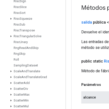
Risc
Sign
Métodos 
Risc
Slice
Risc
Sort
Risc
Squeeze
salida
pública 
Risc
Sub
Risc
Transpose
Devuelve el iden
Risc
Triangular
Solve
Las entradas de
Risc
Unary
método se utiliz
Rng
Read
And
Skip
Rng
Skip
Roll
public static
Ri
Sampling
Dataset
Método de fábri
Scale
And
Translate
Scale
And
Translate
Grad
Scatter
Add
Parámetros
Scatter
Div
Scatter
Max
alcance
Scatter
Min
Scatter
Mul