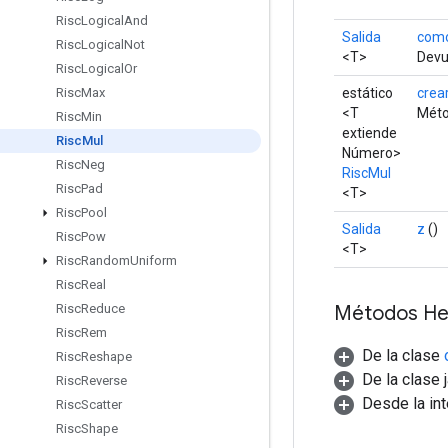
Risc
Logical
And
Salida
como
Risc
Logical
Not
<T>
Devue
Risc
Logical
Or
estático
crea
Risc
Max
<T
Méto
Risc
Min
extiende
Risc
Mul
Número>
Risc
Neg
RiscMul
Risc
Pad
<T>
Risc
Pool
Salida
z
()
Risc
Pow
<T>
Risc
Random
Uniform
Risc
Real
Métodos He
Risc
Reduce
Risc
Rem
De la clase
Risc
Reshape
De la clase 
Risc
Reverse
Desde la in
Risc
Scatter
Risc
Shape