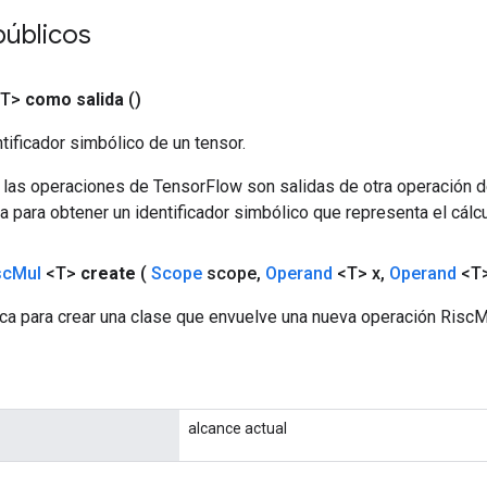
públicos
<T>
como salida
()
tificador simbólico de un tensor.
 las operaciones de TensorFlow son salidas de otra operación 
a para obtener un identificador simbólico que representa el cálcu
sc
Mul
<T>
create
(
Scope
scope
,
Operand
<T> x
,
Operand
<T>
ca para crear una clase que envuelve una nueva operación RiscM
alcance actual