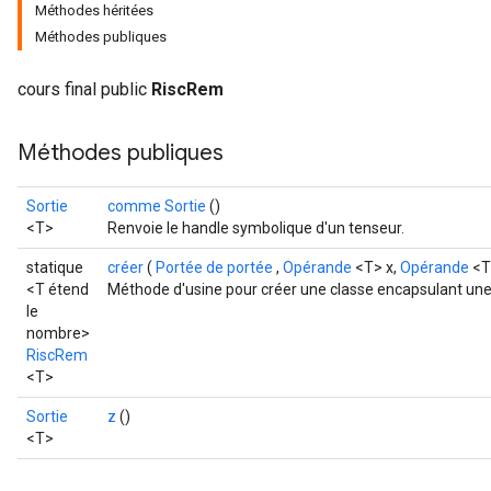
Méthodes héritées
Méthodes publiques
cours final public
RiscRem
Méthodes publiques
Sortie
comme Sortie
()
<T>
Renvoie le handle symbolique d'un tenseur.
statique
créer
(
Portée de portée
,
Opérande
<T> x,
Opérande
<T
<T étend
Méthode d'usine pour créer une classe encapsulant une
le
nombre>
RiscRem
<T>
Sortie
z
()
<T>