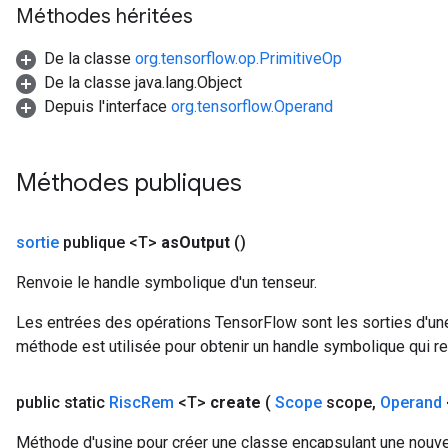
Méthodes héritées
De la classe
org.tensorflow.op.PrimitiveOp
De la classe java.lang.Object
Depuis l'interface
org.tensorflow.Operand
Méthodes publiques
sortie
publique <T>
as
Output
()
Renvoie le handle symbolique d'un tenseur.
Les entrées des opérations TensorFlow sont les sorties d'une
méthode est utilisée pour obtenir un handle symbolique qui rep
public static
Risc
Rem
<T>
create
(
Scope
scope
,
Operand
Méthode d'usine pour créer une classe encapsulant une nouve