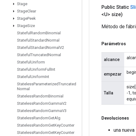
Stage
Public Static
Sl
Stage
Clear
<U> size)
Stage
Peek
Stage
Size
Método de fábri
Stateful
Random
Binomial
Stateful
Standard
Normal
Parámetros
Stateful
Standard
Normal
V2
Stateful
Truncated
Normal
alca
alcance
Stateful
Uniform
Stateful
Uniform
Full
Int
begin
empezar
Stateful
Uniform
Int
Stateless
Parameterized
Truncated
size[
Normal
Talla
-1, t
Stateless
Random
Binomial
equiv
Stateless
Random
Gamma
V2
Stateless
Random
Gamma
V3
Devoluciones
Stateless
Random
Get
Alg
Stateless
Random
Get
Key
Counter
una nueva 
Stateless
Random
Get
Key
Counter