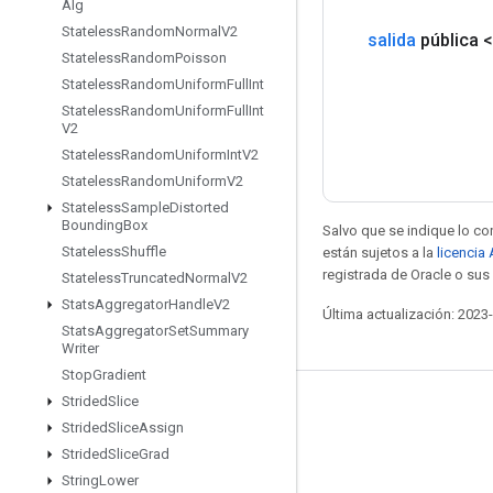
Alg
Stateless
Random
Normal
V2
salida
pública 
Stateless
Random
Poisson
Stateless
Random
Uniform
Full
Int
Stateless
Random
Uniform
Full
Int
V2
Stateless
Random
Uniform
Int
V2
Stateless
Random
Uniform
V2
Stateless
Sample
Distorted
Bounding
Box
Salvo que se indique lo con
Stateless
Shuffle
están sujetos a la
licencia
registrada de Oracle o sus 
Stateless
Truncated
Normal
V2
Stats
Aggregator
Handle
V2
Última actualización: 2023
Stats
Aggregator
Set
Summary
Writer
Stop
Gradient
Strided
Slice
Mantente conectado
Strided
Slice
Assign
Blog
Strided
Slice
Grad
String
Lower
Foro