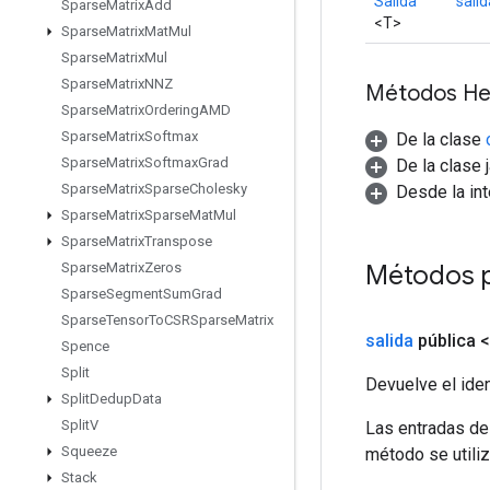
Salida
salid
Sparse
Matrix
Add
<T>
Sparse
Matrix
Mat
Mul
Sparse
Matrix
Mul
Sparse
Matrix
NNZ
Métodos He
Sparse
Matrix
Ordering
AMD
Sparse
Matrix
Softmax
De la clase
Sparse
Matrix
Softmax
Grad
De la clase 
Sparse
Matrix
Sparse
Cholesky
Desde la in
Sparse
Matrix
Sparse
Mat
Mul
Sparse
Matrix
Transpose
Métodos 
Sparse
Matrix
Zeros
Sparse
Segment
Sum
Grad
Sparse
Tensor
To
CSRSparse
Matrix
salida
pública 
Spence
Split
Devuelve el iden
Split
Dedup
Data
Split
V
Las entradas de
Squeeze
método se utiliz
Stack