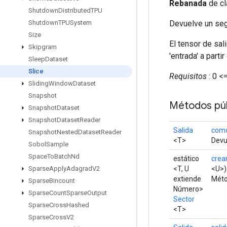
Rebanada
de cl
Shutdown
Distributed
TPU
Devuelve un seg
Shutdown
TPUSystem
Size
El tensor de sal
Skipgram
'entrada' a part
Sleep
Dataset
Slice
Requisitos
: 0 <
Sliding
Window
Dataset
Snapshot
Métodos púb
Snapshot
Dataset
Snapshot
Dataset
Reader
Salida
como
Snapshot
Nested
Dataset
Reader
<T>
Devue
Sobol
Sample
Space
To
Batch
Nd
estático
crea
<T, U
<U>)
Sparse
Apply
Adagrad
V2
extiende
Méto
Sparse
Bincount
Número>
Sparse
Count
Sparse
Output
Sector
Sparse
Cross
Hashed
<T>
Sparse
Cross
V2