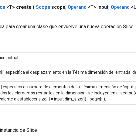
ice
<T>
create
(
Scope
scope
,
Operand
<T> input
,
Operand
<U
ca para crear una clase que envuelve una nueva operación Slice.
nce actual
[i] especifica el desplazamiento en la 'i'ésima dimensión de 'entrada' d
i] especifica el número de elementos de la 'i'ésima dimensión de 'input' pa
odos los elementos restantes en la dimensión i se incluyen en el sector (e
alente a establecer size[i] = input.dim_size(i) - begin[i]).
instancia de Slice