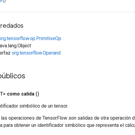
a
()
redados
org.tensorflow.op.PrimitiveOp
java.lang.Object
terfaz
org.tensorflow.Operand
públicos
<T>
como salida
()
tificador simbólico de un tensor.
 las operaciones de TensorFlow son salidas de otra operación 
a para obtener un identificador simbólico que representa el cálcu