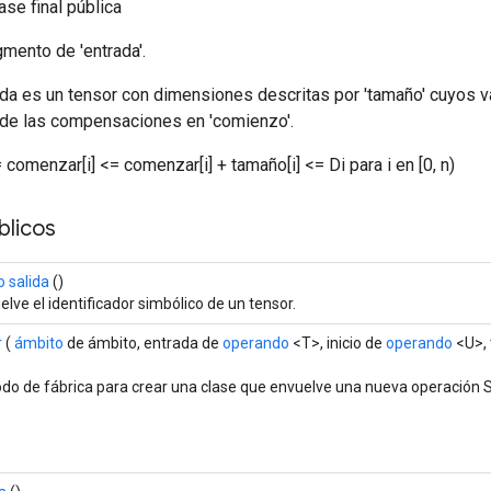
ase final pública
mento de 'entrada'.
ida es un tensor con dimensiones descritas por 'tamaño' cuyos v
ir de las compensaciones en 'comienzo'.
= comenzar[i] <= comenzar[i] + tamaño[i] <= Di para i en [0, n)
licos
 salida
()
lve el identificador simbólico de un tensor.
r
(
ámbito
de ámbito, entrada de
operando
<T>, inicio de
operando
<U>,
do de fábrica para crear una clase que envuelve una nueva operación S