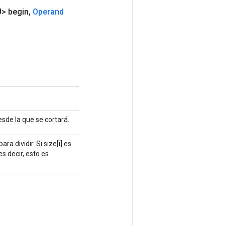
> begin
,
Operand
esde la que se cortará.
ra dividir. Si size[i] es
s decir, esto es