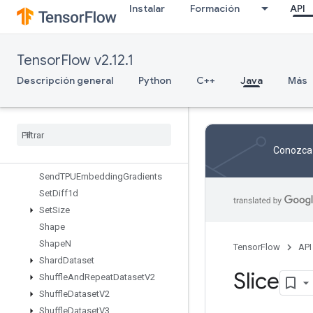
Instalar
Formación
API
ScatterNdSub
ScatterNdUpdate
ScatterSub
TensorFlow v2.12.1
ScatterUpdate
SegmentMaxV2
Descripción general
Python
C++
Java
Más
SegmentMinV2
Segment
Prod
V2
Segment
Sum
V2
Select
V2
Conozca 
Send
Send
TPUEmbedding
Gradients
Set
Diff1d
Set
Size
Shape
Shape
N
TensorFlow
API
Shard
Dataset
Slice
Shuffle
And
Repeat
Dataset
V2
Shuffle
Dataset
V2
Shuffle
Dataset
V3