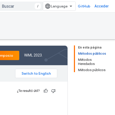
/
GitHub
Acceder
En esta página
Métodos públicos
WiML 2023.
imposio
Métodos
Heredados
Métodos públicos
¿Te resultó útil?