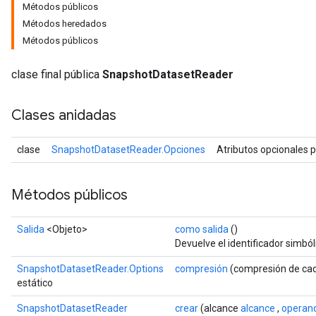
Métodos públicos
Métodos heredados
Métodos públicos
clase final pública
SnapshotDatasetReader
Clases anidadas
clase
SnapshotDatasetReader.Opciones
Atributos opcionales 
Métodos públicos
Salida
<Objeto>
como salida
()
Devuelve el identificador simból
SnapshotDatasetReader.Options
compresión
(compresión de ca
estático
SnapshotDatasetReader
crear
(alcance
alcance
,
operan