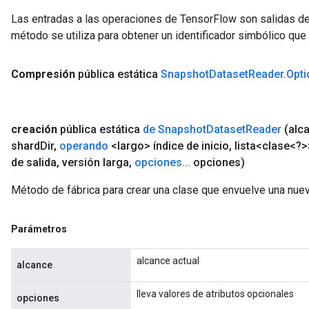
Las entradas a las operaciones de TensorFlow son salidas de
método se utiliza para obtener un identificador simbólico que 
Compresión
pública estática
Snapshot
Dataset
Reader
.
Opti
creación
pública estática
de Snapshot
Dataset
Reader
(alc
shard
Dir
,
operando
<largo> índice de inicio
,
lista<clase<?>>
de salida
,
versión larga
,
opciones
.
.
.
opciones)
Método de fábrica para crear una clase que envuelve una nu
Parámetros
alcance actual
alcance
lleva valores de atributos opcionales
opciones