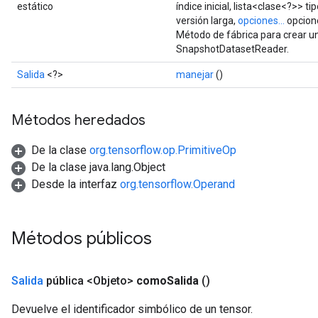
estático
índice inicial, lista<clase<?>> tip
versión larga,
opciones...
opcion
Método de fábrica para crear u
SnapshotDatasetReader.
Salida
<?>
manejar
()
Métodos heredados
De la clase
org.tensorflow.op.PrimitiveOp
De la clase java.lang.Object
Desde la interfaz
org.tensorflow.Operand
Métodos públicos
Salida
pública <Objeto>
como
Salida
()
Devuelve el identificador simbólico de un tensor.