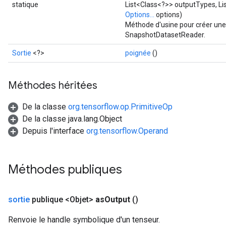
statique
List<Class<?>> outputTypes, Li
Options...
options)
Méthode d'usine pour créer une
SnapshotDatasetReader.
Sortie
<?>
poignée
()
Méthodes héritées
De la classe
org.tensorflow.op.PrimitiveOp
De la classe java.lang.Object
Depuis l'interface
org.tensorflow.Operand
Méthodes publiques
sortie
publique <Objet>
as
Output
()
Renvoie le handle symbolique d'un tenseur.