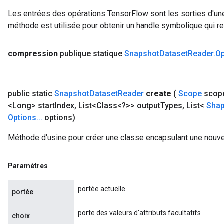
Les entrées des opérations TensorFlow sont les sorties d'une
méthode est utilisée pour obtenir un handle symbolique qui rep
compression
publique statique
Snapshot
Dataset
Reader
.
Op
public static
Snapshot
Dataset
Reader
create
(
Scope
scop
<Long> start
Index
,
List<Class<?>> output
Types
,
List<
Sha
Options
.
.
.
options)
Méthode d'usine pour créer une classe encapsulant une nouv
Paramètres
portée actuelle
portée
porte des valeurs d'attributs facultatifs
choix