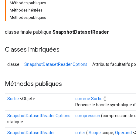
Méthodes publiques
Méthodes héritées
Méthodes publiques
classe finale publique
SnapshotDatasetReader
Classes imbriquées
classe
SnapshotDatasetReader.Options
Attributs facultatifs p
Méthodes publiques
Sortie
<Objet>
comme Sortie
()
Renvoie le handle symbolique d
SnapshotDatasetReader.Options
compression
(compression de c
statique
SnapshotDatasetReader
créer
(
Scope
scope,
Operand
<S