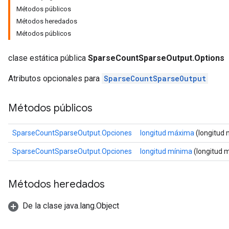
Métodos públicos
Métodos heredados
Métodos públicos
clase estática pública
SparseCountSparseOutput.Options
Atributos opcionales para
SparseCountSparseOutput
Métodos públicos
SparseCountSparseOutput.Opciones
longitud máxima
(longitud 
SparseCountSparseOutput.Opciones
longitud mínima
(longitud m
Métodos heredados
De la clase java.lang.Object