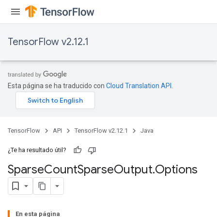
TensorFlow v2.12.1
Esta página se ha traducido con
Cloud Translation API
.
TensorFlow
API
TensorFlow v2.12.1
Java
¿Te ha resultado útil?
Sparse
Count
Sparse
Output
.
Options
En esta página