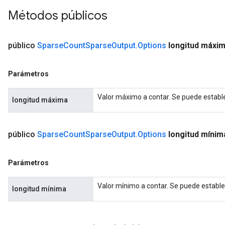
Métodos públicos
público
Sparse
Count
Sparse
Output
.
Options
longitud máxi
Parámetros
Valor máximo a contar. Se puede establ
longitud máxima
público
Sparse
Count
Sparse
Output
.
Options
longitud mínim
Parámetros
Valor mínimo a contar. Se puede estable
longitud mínima