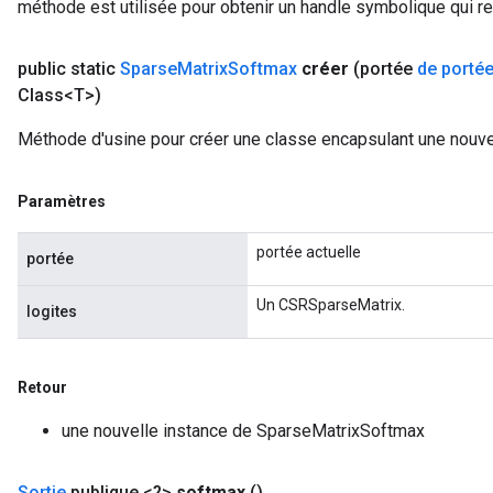
méthode est utilisée pour obtenir un handle symbolique qui rep
public static
Sparse
Matrix
Softmax
créer
(portée
de porté
Class<T>)
Méthode d'usine pour créer une classe encapsulant une nouv
x
Paramètres
portée actuelle
portée
Un CSRSparseMatrix.
logites
Retour
une nouvelle instance de SparseMatrixSoftmax
Sortie
publique <?>
softmax
()