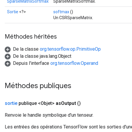
SparseMatrixSoftmax
SparseMatrixSoftmax.
Sortie
<?>
softmax
()
Un CSRSparseMatrix.
Méthodes héritées
De la classe
org.tensorflow.op.PrimitiveOp
De la classe java.lang.Object
Depuis l'interface
org.tensorflow.Operand
Méthodes publiques
sortie
publique <Objet>
as
Output
()
Renvoie le handle symbolique d'un tenseur.
Les entrées des opérations TensorFlow sont les sorties d'une