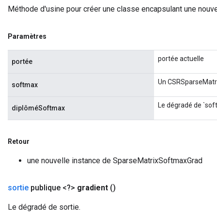
Méthode d'usine pour créer une classe encapsulant une nouv
Paramètres
x
portée actuelle
portée
Un CSRSparseMatri
softmax
Le dégradé de `sof
diplôméSoftmax
Retour
une nouvelle instance de SparseMatrixSoftmaxGrad
sortie
publique <?>
gradient
()
Le dégradé de sortie.