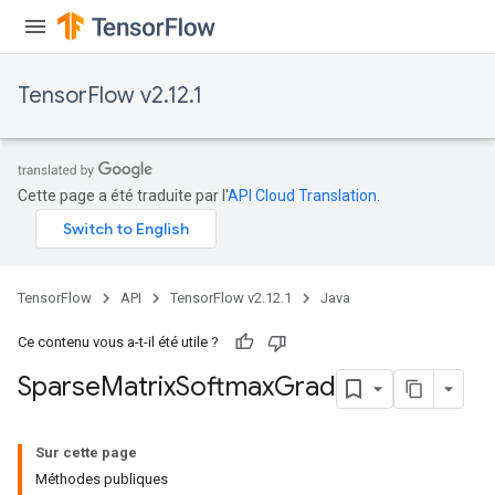
TensorFlow v2.12.1
Cette page a été traduite par l'
API Cloud Translation
.
TensorFlow
API
TensorFlow v2.12.1
Java
Ce contenu vous a-t-il été utile ?
Sparse
Matrix
Softmax
Grad
Sur cette page
Méthodes publiques