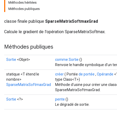
Méthodes héritées
Méthodes publiques
classe finale publique
SparseMatrixSoftmaxGrad
Calcule le gradient de l'opération SparseMatrixSoftmax.
Méthodes publiques
Sortie
<Objet>
comme Sortie
()
Renvoie le handle symbolique d'un te
statique <T étend le
créer
( Portée
de portée
,
Opérande
<
nombre>
type Class<T>)
SparseMatrixSoftmaxGrad
Méthode d'usine pour créer une class
SparseMatrixSoftmaxGrad.
Sortie
<?>
pente
()
Le dégradé de sortie.