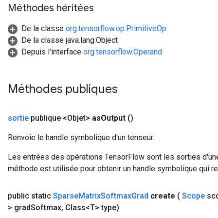
Méthodes héritées
De la classe
org.tensorflow.op.PrimitiveOp
De la classe java.lang.Object
Depuis l'interface
org.tensorflow.Operand
Méthodes publiques
sortie
publique <Objet>
as
Output
()
Renvoie le handle symbolique d'un tenseur.
Les entrées des opérations TensorFlow sont les sorties d'une
méthode est utilisée pour obtenir un handle symbolique qui rep
public static
Sparse
Matrix
Softmax
Grad
create
(
Scope
sc
> grad
Softmax
,
Class<T> type)