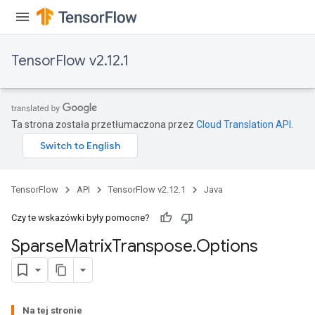
TensorFlow v2.12.1
Ta strona została przetłumaczona przez
Cloud Translation API
.
TensorFlow
API
TensorFlow v2.12.1
Java
Czy te wskazówki były pomocne?
Sparse
Matrix
Transpose
.
Options
Na tej stronie