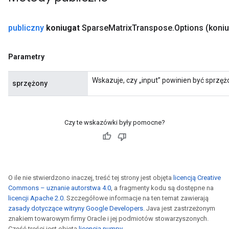
publiczny
koniugat
Sparse
Matrix
Transpose
.
Options
(koniu
Parametry
Wskazuje, czy „input” powinien być sprzęż
sprzężony
Czy te wskazówki były pomocne?
O ile nie stwierdzono inaczej, treść tej strony jest objęta
licencją Creative
Commons – uznanie autorstwa 4.0
, a fragmenty kodu są dostępne na
licencji Apache 2.0
. Szczegółowe informacje na ten temat zawierają
zasady dotyczące witryny Google Developers
. Java jest zastrzeżonym
znakiem towarowym firmy Oracle i jej podmiotów stowarzyszonych.
Część treści jest objęta
licencją numpy
.