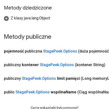
Metody dziedziczone
Z klasy java.lang.Object
x
Metody publiczne
pojemność
publiczna
Stage
Peek
.
Options
(duża pojemność
publiczny
kontener
Stage
Peek
.
Options
(kontener String)
publiczny
Stage
Peek
.
Options
limit pamięci
(Long memory
L
public
Stage
Peek
.
Options
wspólna
Name
(Ciąg wspólna
Na
Czy te wskazówki były pomocne?