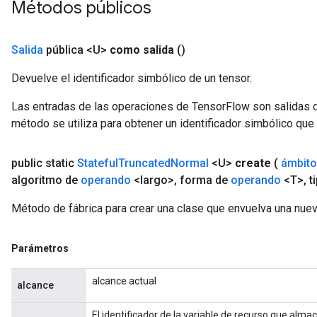
Métodos públicos
Salida
pública <U>
como salida
()
Devuelve el identificador simbólico de un tensor.
Las entradas de las operaciones de TensorFlow son salidas d
método se utiliza para obtener un identificador simbólico que 
public static
Stateful
Truncated
Normal
<U>
create
(
ámbito
algoritmo de
operando
<largo>
,
forma de
operando
<T>
,
t
Método de fábrica para crear una clase que envuelva una nue
Parámetros
alcance actual
alcance
El identificador de la variable de recurso que alma