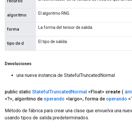
recurso
El algoritmo RNG.
algoritmo
La forma del tensor de salida.
forma
El tipo de salida.
tipo de d
Devoluciones
una nueva instancia de StatefulTruncatedNormal
public static
Stateful
Truncated
Normal
<Float>
create
(
ám
<?>
,
algoritmo de
operando
<largo>
,
forma de
operando
<
Método de fábrica para crear una clase que envuelva una nue
usando tipos de salida predeterminados.