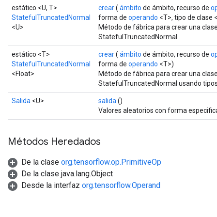
estático <U, T>
crear
(
ámbito
de ámbito, recurso de
o
StatefulTruncatedNormal
forma de
operando
<T>, tipo de clase 
<U>
Método de fábrica para crear una clas
StatefulTruncatedNormal.
estático <T>
crear
(
ámbito
de ámbito, recurso de
o
StatefulTruncatedNormal
forma de
operando
<T>)
<Float>
Método de fábrica para crear una clas
StatefulTruncatedNormal usando tipos
Salida
<U>
salida
()
Valores aleatorios con forma especific
Métodos Heredados
De la clase
org.tensorflow.op.PrimitiveOp
De la clase java.lang.Object
Desde la interfaz
org.tensorflow.Operand