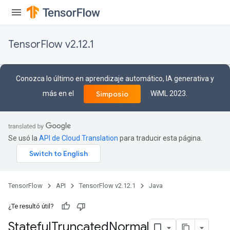
TensorFlow v2.12.1
Conozca lo último en aprendizaje automático, IA generativa y
más en el
WiML 2023.
Simposio
Se usó la
API de Cloud Translation
para traducir esta página.
TensorFlow
API
TensorFlow v2.12.1
Java
¿Te resultó útil?
Stateful
Truncated
Normal