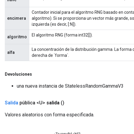
Contador inicial para el algoritmo RNG basado en conta
encimera
algoritmo). Si se proporciona un vector más grande, sol
izquierda (es decir, [:N]).
El algoritmo RNG (forma int32[]).
algoritmo
La concentración de la distribución gamma. La forma d
alfa
derecha de `forma`.
Devoluciones
una nueva instancia de StatelessRandomGammaV3
Salida
pública <U>
salida
()
Valores aleatorios con forma especificada.
¿Te resultó útil?