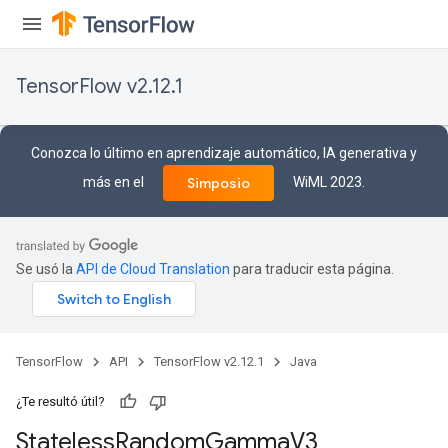
TensorFlow v2.12.1
Conozca lo último en aprendizaje automático, IA generativa y
más en el
WiML 2023.
Simposio
Se usó la
API de Cloud Translation
para traducir esta página.
TensorFlow
API
TensorFlow v2.12.1
Java
¿Te resultó útil?
Stateless
Random
Gamma
V3