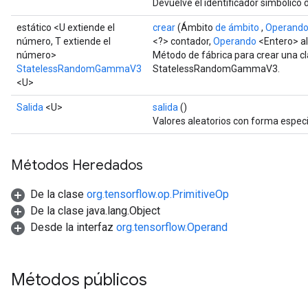
Devuelve el identificador simbólico 
estático <U extiende el
crear
(Ámbito
de ámbito
,
Operand
número, T extiende el
<?> contador,
Operando
<Entero> a
número>
Método de fábrica para crear una c
StatelessRandomGammaV3
StatelessRandomGammaV3.
<U>
Salida
<U>
salida
()
Valores aleatorios con forma especi
Métodos Heredados
De la clase
org.tensorflow.op.PrimitiveOp
De la clase java.lang.Object
Desde la interfaz
org.tensorflow.Operand
Métodos públicos