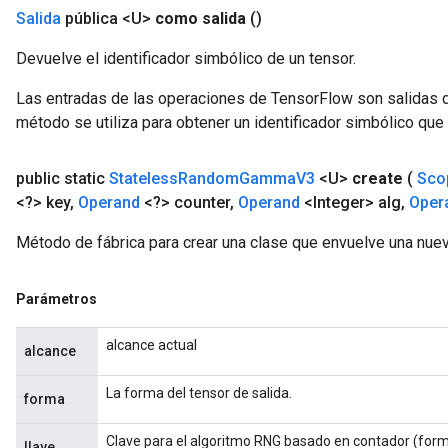
Salida
pública <U>
como salida
()
Devuelve el identificador simbólico de un tensor.
Las entradas de las operaciones de TensorFlow son salidas d
método se utiliza para obtener un identificador simbólico que 
public static
Stateless
Random
Gamma
V3
<U>
create
(
Sco
<?> key
,
Operand
<?> counter
,
Operand
<Integer> alg
,
Oper
Método de fábrica para crear una clase que envuelve una n
Parámetros
alcance actual
alcance
La forma del tensor de salida.
forma
Clave para el algoritmo RNG basado en contador (forma
llave