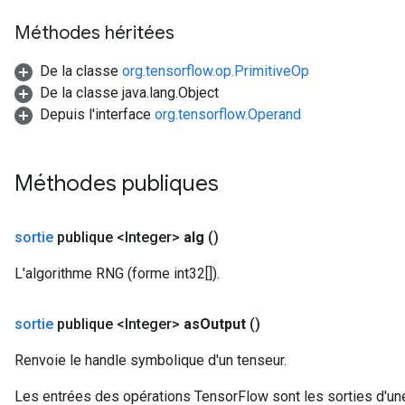
Méthodes héritées
De la classe
org.tensorflow.op.PrimitiveOp
De la classe java.lang.Object
Depuis l'interface
org.tensorflow.Operand
Méthodes publiques
sortie
publique <Integer>
alg
()
L'algorithme RNG (forme int32[]).
sortie
publique <Integer>
as
Output
()
Renvoie le handle symbolique d'un tenseur.
Les entrées des opérations TensorFlow sont les sorties d'une