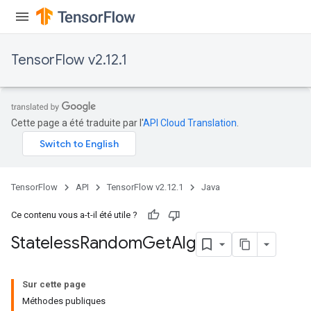
TensorFlow v2.12.1
Cette page a été traduite par l'
API Cloud Translation
.
TensorFlow
API
TensorFlow v2.12.1
Java
Ce contenu vous a-t-il été utile ?
Stateless
Random
Get
Alg
Sur cette page
Méthodes publiques