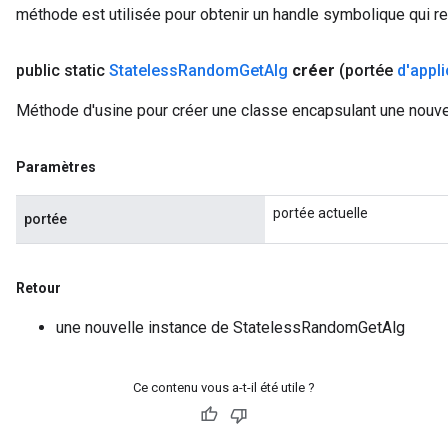
méthode est utilisée pour obtenir un handle symbolique qui rep
public static
Stateless
Random
Get
Alg
créer
(portée
d'appli
Méthode d'usine pour créer une classe encapsulant une nouv
Paramètres
portée actuelle
portée
Retour
une nouvelle instance de StatelessRandomGetAlg
Ce contenu vous a-t-il été utile ?