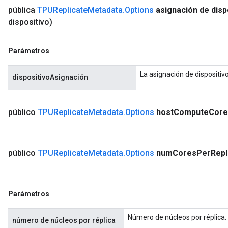
pública
TPUReplicate
Metadata
.
Options
asignación de disp
dispositivo)
Parámetros
La asignación de dispositiv
dispositivoAsignación
público
TPUReplicate
Metadata
.
Options
host
Compute
Core
público
TPUReplicate
Metadata
.
Options
num
Cores
Per
Repl
Parámetros
Número de núcleos por réplica. 
número de núcleos por réplica