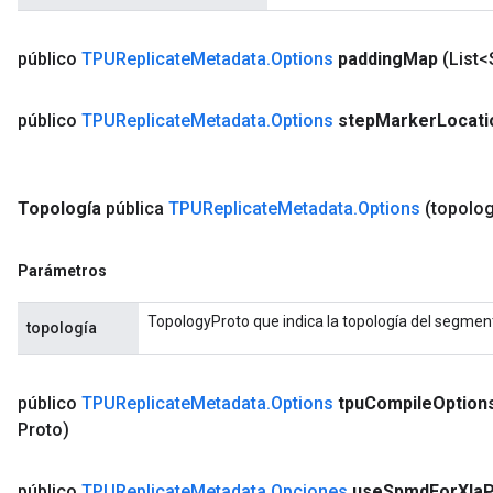
público
TPUReplicate
Metadata
.
Options
padding
Map
(List<
público
TPUReplicate
Metadata
.
Options
step
Marker
Locati
Topología
pública
TPUReplicate
Metadata
.
Options
(topolo
Parámetros
TopologyProto que indica la topología del segmen
topología
público
TPUReplicate
Metadata
.
Options
tpu
Compile
Option
Proto)
público
TPUReplicate
Metadata
.
Opciones
use
Spmd
For
Xla
P