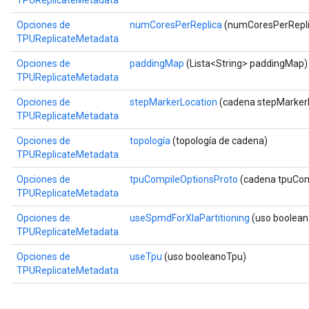
TPUReplicateMetadata
Opciones de
numCoresPerReplica
(numCoresPerReplic
TPUReplicateMetadata
Opciones de
paddingMap
(Lista<String> paddingMap)
TPUReplicateMetadata
Opciones de
stepMarkerLocation
(cadena stepMarker
TPUReplicateMetadata
Opciones de
topología
(topología de cadena)
TPUReplicateMetadata
Opciones de
tpuCompileOptionsProto
(cadena tpuCom
TPUReplicateMetadata
Opciones de
useSpmdForXlaPartitioning
(uso boolean
TPUReplicateMetadata
Opciones de
useTpu
(uso booleanoTpu)
TPUReplicateMetadata