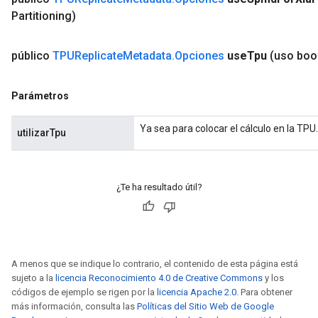
Partitioning)
público
TPUReplicate
Metadata
.
Opciones
use
Tpu
(uso boo
Parámetros
Ya sea para colocar el cálculo en la TPU.
utilizarTpu
¿Te ha resultado útil?
A menos que se indique lo contrario, el contenido de esta página está
sujeto a la
licencia Reconocimiento 4.0 de Creative Commons
y los
códigos de ejemplo se rigen por la
licencia Apache 2.0
. Para obtener
más información, consulta las
Políticas del Sitio Web de Google