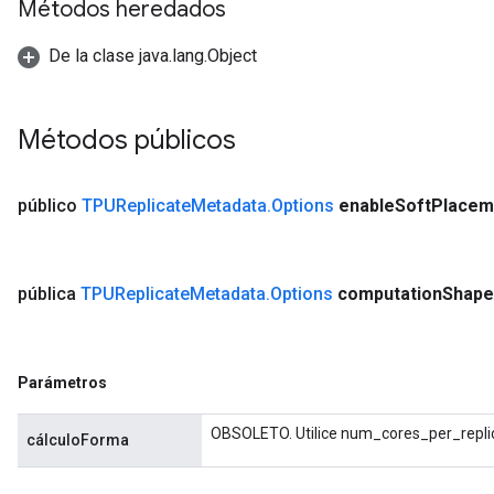
Métodos heredados
De la clase java.lang.Object
Métodos públicos
público
TPUReplicate
Metadata
.
Options
enable
Soft
Placem
pública
TPUReplicate
Metadata
.
Options
computation
Shape
Parámetros
OBSOLETO. Utilice num_cores_per_replic
cálculoForma