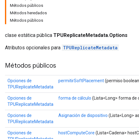
x
Métodos públicos
Métodos heredados
Métodos públicos
clase estática pública
TPUReplicateMetadata.Options
Atributos opcionales para
TPUReplicateMetadata
Métodos públicos
Opciones de
permitirSoftPlacement
(permiso boolea
TPUReplicateMetadata
Opciones de
forma de cálculo
(Lista<Long> forma de c
TPUReplicateMetadata
Opciones de
Asignación de dispositivo
(Lista<Long> as
TPUReplicateMetadata
Opciones de
hostComputeCore
(Lista<Cadena> host