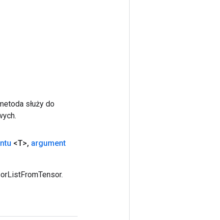
 metoda służy do
wych.
ntu
<T>
,
argument
sorListFromTensor.