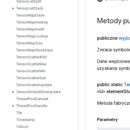
Tensor
List
Split
Tensor
List
Stack
Tensor
Map
Erase
Metody pu
Tensor
Map
Has
Key
Tensor
Map
Insert
Tensor
Map
Lookup
publiczne
wyjśc
Tensor
Map
Size
Zwraca symbolic
Tensor
Map
Stack
Keys
Tensor
Scatter
Add
Dane wejściowe 
Tensor
Scatter
Max
uzyskania symbo
Tensor
Scatter
Min
Tensor
Scatter
Sub
public static
Te
Tensor
Scatter
Update
<U> element
Sh
Tensor
Strided
Slice
Update
Thread
Pool
Dataset
Metoda fabryczn
Thread
Pool
Handle
Tile
Parametry
Timestamp
To
Bool