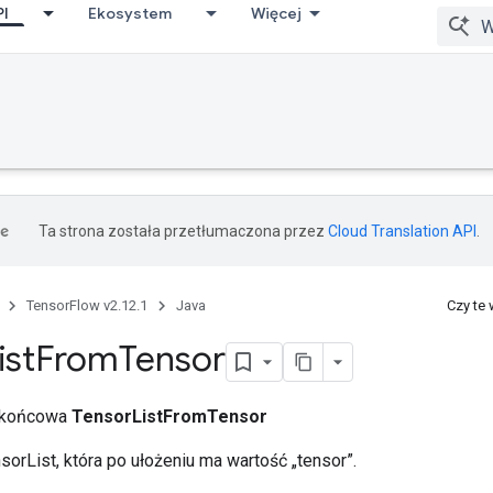
PI
Ekosystem
Więcej
Ta strona została przetłumaczona przez
Cloud Translation API
.
TensorFlow v2.12.1
Java
Czy te
ist
From
Tensor
a końcowa
TensorListFromTensor
sorList, która po ułożeniu ma wartość „tensor”.