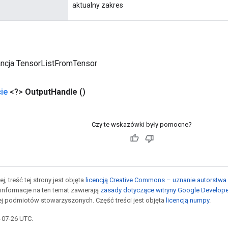
aktualny zakres
ancja TensorListFromTensor
ie
<?>
Output
Handle
()
Czy te wskazówki były pomocne?
j, treść tej strony jest objęta
licencją Creative Commons – uznanie autorstwa 
informacje na ten temat zawierają
zasady dotyczące witryny Google Develop
jej podmiotów stowarzyszonych. Część treści jest objęta
licencją numpy
.
5-07-26 UTC.