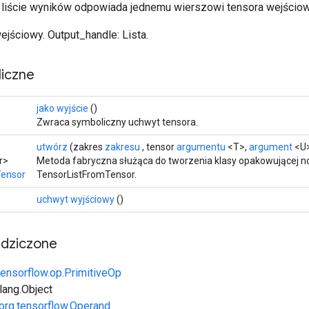
 liście wyników odpowiada jednemu wierszowi tensora wejścio
ejściowy. Output_handle: Lista.
iczne
>
jako wyjście
()
Zwraca symboliczny uchwyt tensora.
utwórz
(zakres
zakresu
, tensor
argumentu
<T>,
argument
<U>
r>
Metoda fabryczna służąca do tworzenia klasy opakowującej n
Tensor
TensorListFromTensor.
uchwyt wyjściowy
()
edziczone
tensorflow.op.PrimitiveOp
.lang.Object
org.tensorflow.Operand