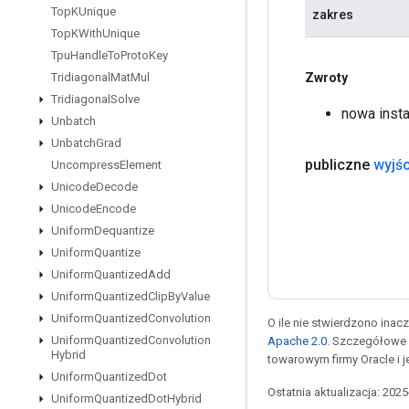
Top
KUnique
zakres
Top
KWith
Unique
Tpu
Handle
To
Proto
Key
Zwroty
Tridiagonal
Mat
Mul
Tridiagonal
Solve
nowa inst
Unbatch
Unbatch
Grad
publiczne
wyjśc
Uncompress
Element
Unicode
Decode
Unicode
Encode
Uniform
Dequantize
Uniform
Quantize
Uniform
Quantized
Add
Uniform
Quantized
Clip
By
Value
Uniform
Quantized
Convolution
O ile nie stwierdzono inacze
Uniform
Quantized
Convolution
Apache 2.0
. Szczegółowe 
Hybrid
towarowym firmy Oracle i 
Uniform
Quantized
Dot
Ostatnia aktualizacja: 202
Uniform
Quantized
Dot
Hybrid