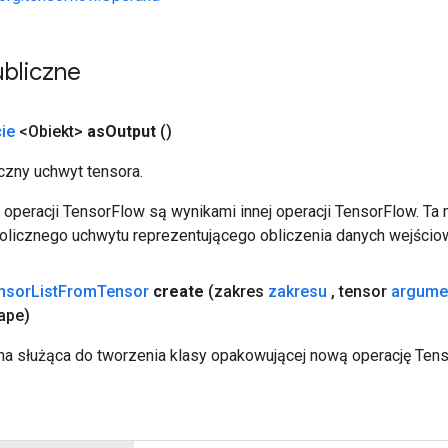
bliczne
ie
<Obiekt>
as
Output
()
zny uchwyt tensora.
operacji TensorFlow są wynikami innej operacji TensorFlow. Ta
licznego uchwytu reprezentującego obliczenia danych wejścio
nsor
List
From
Tensor
create
(zakres
zakresu
,
tensor
argume
ape)
a służąca do tworzenia klasy opakowującej nową operację Ten