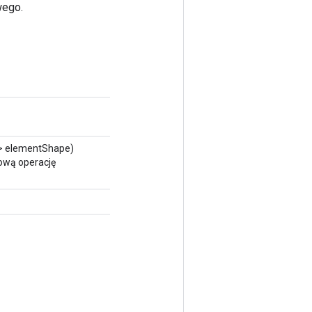
wego.
 elementShape)
ową operację