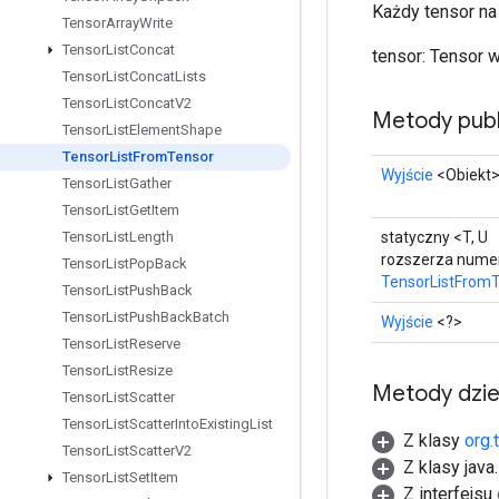
Każdy tensor na
Tensor
Array
Write
Tensor
List
Concat
tensor: Tensor w
Tensor
List
Concat
Lists
Tensor
List
Concat
V2
Metody publ
Tensor
List
Element
Shape
Tensor
List
From
Tensor
Wyjście
<Obiekt
Tensor
List
Gather
Tensor
List
Get
Item
statyczny <T, U
Tensor
List
Length
rozszerza nume
Tensor
List
Pop
Back
TensorListFrom
Tensor
List
Push
Back
Tensor
List
Push
Back
Batch
Wyjście
<?>
Tensor
List
Reserve
Tensor
List
Resize
Metody dzi
Tensor
List
Scatter
Tensor
List
Scatter
Into
Existing
List
Z klasy
org.
Tensor
List
Scatter
V2
Z klasy java
Tensor
List
Set
Item
Z interfejsu