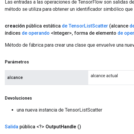
Las entradas a las operaciones de TensorFlow son salidas de
método se utiliza para obtener un identificador simbólico que 
creación
pública estática
de Tensor
List
Scatter
(alcance
d
índices
de operando
<Integer>
,
forma de elemento
de ope
Método de fábrica para crear una clase que envuelve una nuev
Parámetros
alcance actual
alcance
Devoluciones
una nueva instancia de TensorListScatter
Salida
pública <?>
Output
Handle
()