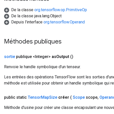
De la classe
org.tensorflow.op.PrimitiveOp
De la classe java.lang.Object
Depuis l'interface
org.tensorflow.Operand
Méthodes publiques
sortie
publique <Integer>
as
Output
()
Renvoie le handle symbolique d'un tenseur.
Les entrées des opérations TensorFlow sont les sorties d'une
méthode est utilisée pour obtenir un handle symbolique qui rep
public static
Tensor
Map
Size
créer
(
Scope
scope
,
Operan
Méthode d'usine pour créer une classe encapsulant une nouv