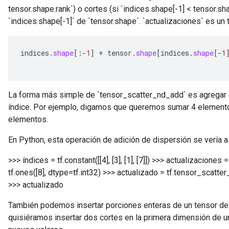
tensor.shape.rank`) o cortes (si `indices.shape[-1] < tensor.sh
`indices.shape[-1]` de `tensor.shape`. `actualizaciones` es un
indices
.
shape
[
:
-
1
]
+
tensor
.
shape
[
indices
.
shape
[-
1
La forma más simple de `tensor_scatter_nd_add` es agregar e
índice. Por ejemplo, digamos que queremos sumar 4 elemento
elementos.
En Python, esta operación de adición de dispersión se vería a
>>> índices = tf.constant([[4], [3], [1], [7]]) >>> actualizaciones 
tf.ones([8], dtype=tf.int32) >>> actualizado = tf.tensor_scatte
>>> actualizado
También podemos insertar porciones enteras de un tensor de r
quisiéramos insertar dos cortes en la primera dimensión de u