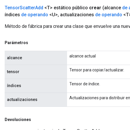
Tensor
Scatter
Add
<T> estático público
crear
(alcance
de 
índices
de operando
<U>
,
actualizaciones
de operando
<T
Método de fábrica para crear una clase que envuelve una nue
Parámetros
alcance actual
alcance
Tensor para copiar/actualizar.
tensor
Tensor de índice.
índices
Actualizaciones para distribuir en 
actualizaciones
Devoluciones