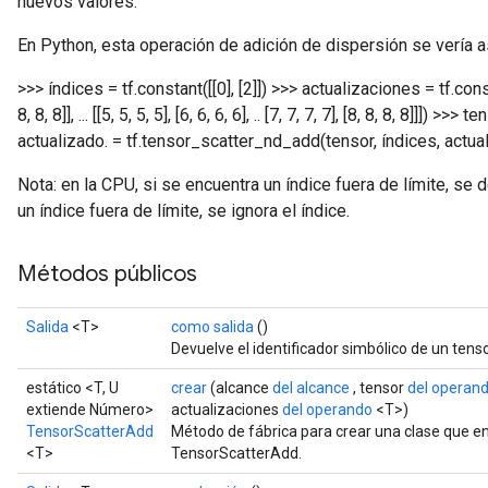
nuevos valores.
En Python, esta operación de adición de dispersión se vería a
>>> índices = tf.constant([[0], [2]]) >>> actualizaciones = tf.constant([
8, 8, 8]], ... [[5, 5, 5, 5], [6, 6, 6, 6], .. [7, 7, 7, 7], [8, 8, 8, 8]]]) 
actualizado. = tf.tensor_scatter_nd_add(tensor, índices, actua
Nota: en la CPU, si se encuentra un índice fuera de límite, se 
un índice fuera de límite, se ignora el índice.
Métodos públicos
Salida
<T>
como salida
()
Devuelve el identificador simbólico de un tenso
estático <T, U
crear
(alcance
del alcance
, tensor
del operan
extiende Número>
actualizaciones
del operando
<T>)
TensorScatterAdd
Método de fábrica para crear una clase que e
<T>
TensorScatterAdd.