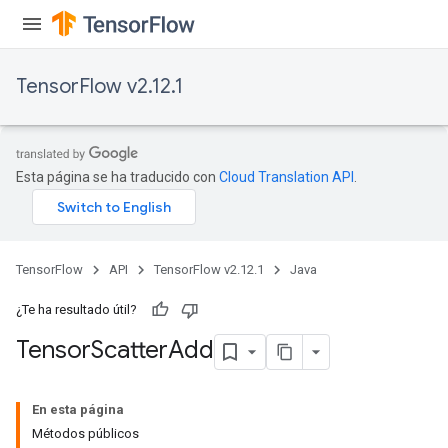
TensorFlow v2.12.1
Esta página se ha traducido con
Cloud Translation API
.
TensorFlow
API
TensorFlow v2.12.1
Java
¿Te ha resultado útil?
Tensor
Scatter
Add
En esta página
x
Métodos públicos