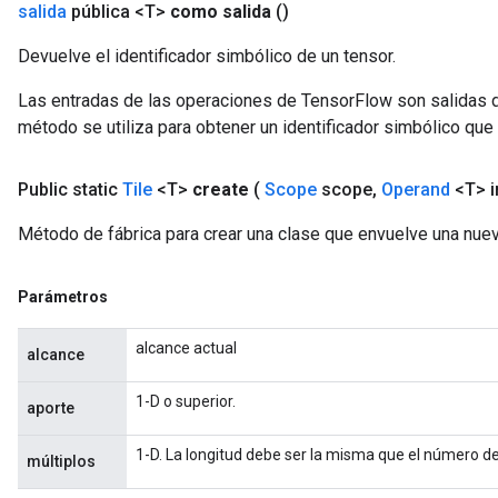
salida
pública <T>
como salida
()
Devuelve el identificador simbólico de un tensor.
Las entradas de las operaciones de TensorFlow son salidas d
método se utiliza para obtener un identificador simbólico que 
Public static
Tile
<T>
create
(
Scope
scope
,
Operand
<T> i
Método de fábrica para crear una clase que envuelve una nue
Parámetros
alcance actual
alcance
1-D o superior.
aporte
1-D. La longitud debe ser la misma que el número d
múltiplos