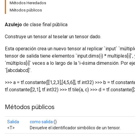
Métodos Heredados
Métodos públicos
Azulejo
de clase final pública
Construye un tensor al teselar un tensor dado.
Esta operación crea un nuevo tensor al replicar `input` `múlti
tensor de salida tiene elementos `input.dims(i) * multiples[i]`, 
`múltiplos[i]` veces a lo largo de la 'i-ésima dimensión. Por e
`[abcdabcd]`.
>>> a = tf.constante([[1,2,3],[4,5,6]], tf.int32) >>> b = tf.constante(
tf.constante([2,1], tf.int32) >>> tf.tile(a, c)
>>> d = tf.constante([2,
Métodos públicos
Salida
como salida
()
<T>
Devuelve el identificador simbólico de un tensor.