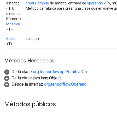
estático
crear
(
ámbito
de ámbito, entrada de
operando
<T>, múl
<T, U
Método de fábrica para crear una clase que envuelve 
extiende
Número>
Mosaico
<T>
Salida
salida
()
<T>
Métodos Heredados
De la clase
org.tensorflow.op.PrimitiveOp
De la clase java.lang.Object
Desde la interfaz
org.tensorflow.Operand
Métodos públicos