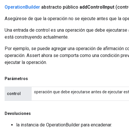
Operation
Builder
abstracto público
add
Control
Input
(cont
Asegúrese de que la operación no se ejecute antes que la ope
Una entrada de control es una operación que debe ejecutarse 
está construyendo actualmente.
Por ejemplo, se puede agregar una operación de afirmación c
operación. Assert ahora se comporta como una condición prev
ejecutar la operación.
Parámetros
operación que debe ejecutarse antes de ejecutar es
control
Devoluciones
la instancia de OperationBuilder para encadenar.