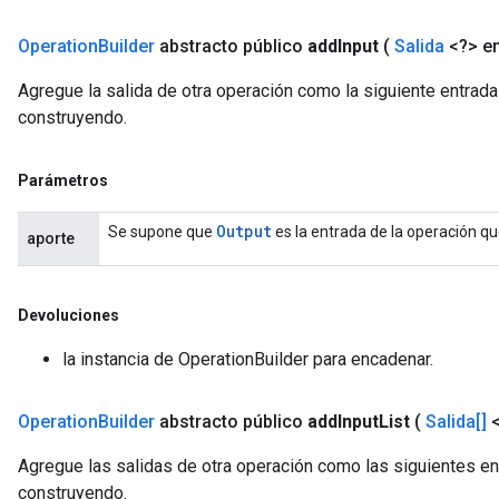
Operation
Builder
abstracto público
add
Input
(
Salida
<?> en
Agregue la salida de otra operación como la siguiente entrada
construyendo.
Parámetros
Output
Se supone que
es la entrada de la operación q
aporte
Devoluciones
la instancia de OperationBuilder para encadenar.
Operation
Builder
abstracto público
add
Input
List
(
Salida[]
<
Agregue las salidas de otra operación como las siguientes en
construyendo.