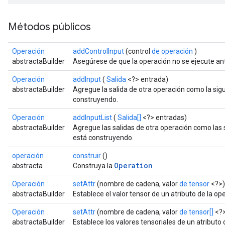
Métodos públicos
Operación
addControlInput
(control
de operación
)
abstractaBuilder
Asegúrese de que la operación no se ejecute ant
Operación
addInput
(
Salida
<?> entrada)
abstractaBuilder
Agregue la salida de otra operación como la sig
construyendo.
Operación
addInputList
(
Salida[]
<?> entradas)
abstractaBuilder
Agregue las salidas de otra operación como las 
está construyendo.
operación
construir
()
Operation
abstracta
Construya la
.
Operación
setAttr
(nombre de cadena, valor
de tensor
<?>)
abstractaBuilder
Establece el valor tensor de un atributo de la o
Operación
setAttr
(nombre de cadena, valor
de tensor[]
<?
abstractaBuilder
Establece los valores tensoriales de un atributo