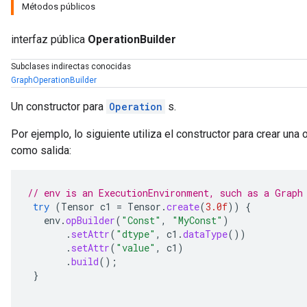
Métodos públicos
interfaz pública
OperationBuilder
Subclases indirectas conocidas
GraphOperationBuilder
Un constructor para
Operation
s.
Por ejemplo, lo siguiente utiliza el constructor para crear una
como salida:
// env is an ExecutionEnvironment, such as a Graph
try
(
Tensor
c1
=
Tensor
.
create
(
3.0f
))
{
env
.
opBuilder
(
"Const"
,
"MyConst"
)
.
setAttr
(
"dtype"
,
c1
.
dataType
())
.
setAttr
(
"value"
,
c1
)
.
build
();
}