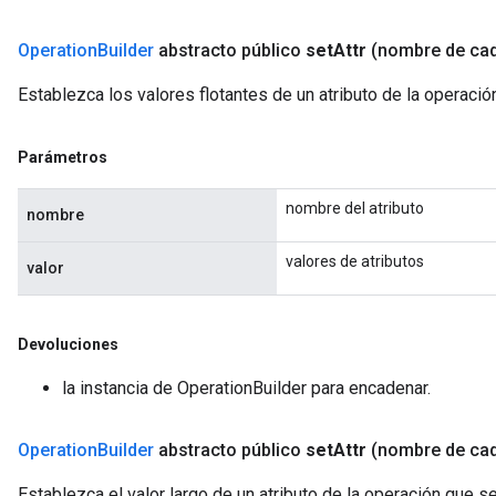
Operation
Builder
abstracto público
set
Attr
(nombre de ca
Establezca los valores flotantes de un atributo de la operaci
Parámetros
nombre del atributo
nombre
valores de atributos
valor
Devoluciones
la instancia de OperationBuilder para encadenar.
Operation
Builder
abstracto público
set
Attr
(nombre de ca
Establezca el valor largo de un atributo de la operación que s